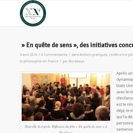
» En quête de sens », des initiatives con
/
/
4 avril 2016
0 Commentaires
dans
Ateliers pratiques
,
conférence phi
/
la philosophie en France
par
Bordeaux
Après un
dynamiqu
Etats Un
avec le 
d’enfance
est le ré
déjà, le
qui l’a d
personne
Nouvelle Acropole, Diffusion du film « En quête de sens » à
semences,
Bordeaux