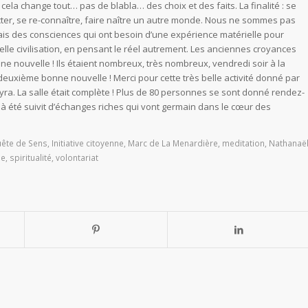
 cela change tout… pas de blabla… des choix et des faits. La finalité : se
ter, se re-connaître, faire naître un autre monde. Nous ne sommes pas
ais des consciences qui ont besoin d’une expérience matérielle pour
elle civilisation, en pensant le réel autrement. Les anciennes croyances
onne nouvelle ! Ils étaient nombreux, très nombreux, vendredi soir à la
la deuxième bonne nouvelle ! Merci pour cette très belle activité donné par
ra. La salle était complète ! Plus de 80 personnes se sont donné rendez-
 à été suivit d’échanges riches qui vont germain dans le cœur des
uête de Sens
,
Initiative citoyenne
,
Marc de La Menardière
,
meditation
,
Nathanaë
se
,
spiritualité
,
volontariat