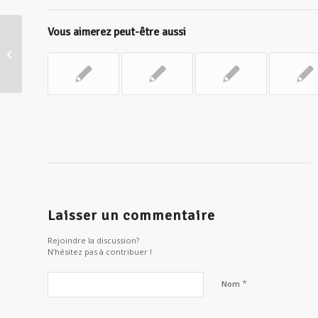
Vous aimerez peut-être aussi
Le Guerrier pacifique, pratiquer la
paix du cœur
Laisser un commentaire
Rejoindre la discussion?
N’hésitez pas à contribuer !
*
Nom