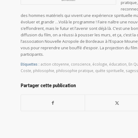
pratique,
reconnec
des hommes matériels qui vivent une expérience spirituelle m
évoluer et grandir …Voilà le programme ! Faire naître une nouv
s’effondrent, mais le futur et l’avenir sont déjà là. C’est une b
diffusion du film, on a réussi à pousser les murs, et ça, c’est 
l’association Nouvelle Acropole de Bordeaux à l’Espace Mouney
vous pour reprendre une bouffé d’espoir. La projection du film
participants.
Etiquettes :
action citoyenne
,
conscience
,
écologie
,
éducation
,
En Q
Coste
,
philosophie
,
philosophie pratique
,
quête spirituelle
,
sages
Partager cette publication