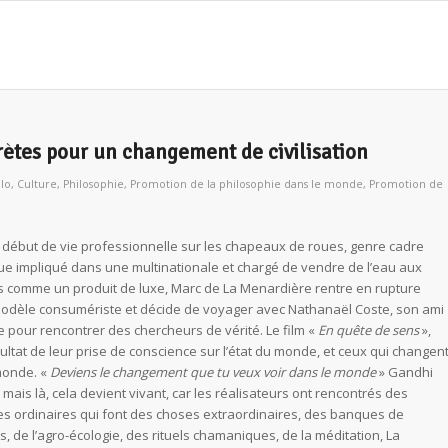
crètes pour un changement de civilisation
lo
,
Culture
,
Philosophie
,
Promotion de la philosophie dans le monde
,
Promotion de
 début de vie professionnelle sur les chapeaux de roues, genre cadre
e impliqué dans une multinationale et chargé de vendre de l’eau aux
is comme un produit de luxe, Marc de La Menardière rentre en rupture
modèle consumériste et décide de voyager avec Nathanaël Coste, son ami
 pour rencontrer des chercheurs de vérité. Le film «
En quête de sens
»,
sultat de leur prise de conscience sur l’état du monde, et ceux qui changen
 monde. «
Deviens le changement que tu veux voir dans le monde
» Gandhi
it, mais là, cela devient vivant, car les réalisateurs ont rencontrés des
s ordinaires qui font des choses extraordinaires, des banques de
 de l’agro-écologie, des rituels chamaniques, de la méditation, La