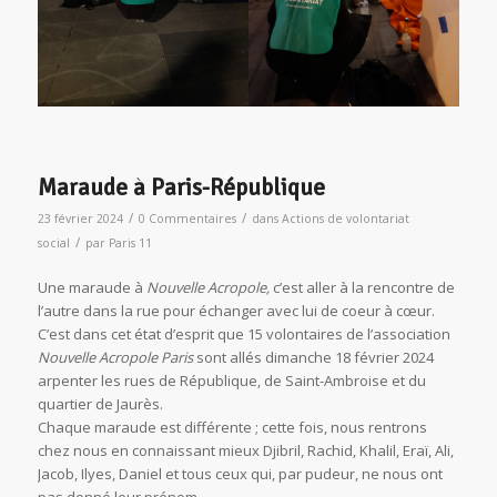
Maraude à Paris-République
/
/
23 février 2024
0 Commentaires
dans
Actions de volontariat
/
social
par
Paris 11
Une maraude à
Nouvelle Acropole,
c’est aller à la rencontre de
l’autre dans la rue pour échanger avec lui de coeur à cœur.
C’est dans cet état d’esprit que 15 volontaires de l’association
Nouvelle Acropole Paris
sont allés dimanche 18 février 2024
arpenter les rues de République, de Saint-Ambroise et du
quartier de Jaurès.
Chaque maraude est différente ; cette fois, nous rentrons
chez nous en connaissant mieux Djibril, Rachid, Khalil, Eraï, Ali,
Jacob, Ilyes, Daniel et tous ceux qui, par pudeur, ne nous ont
pas donné leur prénom.