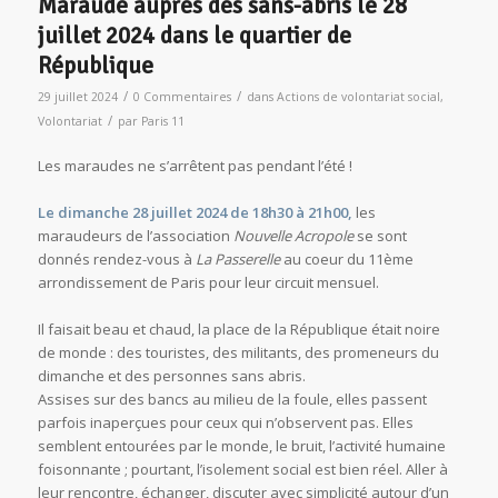
Maraude auprès des sans-abris le 28
juillet 2024 dans le quartier de
République
/
/
29 juillet 2024
0 Commentaires
dans
Actions de volontariat social
,
/
Volontariat
par
Paris 11
Les maraudes ne s’arrêtent pas pendant l’été !
Le dimanche 28 juillet 2024 de 18h30 à 21h00,
les
maraudeurs de l’association
Nouvelle Acropole
se sont
donnés rendez-vous à
La Passerelle
au coeur du 11ème
arrondissement de Paris pour leur circuit mensuel.
Il faisait beau et chaud, la place de la République était noire
de monde : des touristes, des militants, des promeneurs du
dimanche et des personnes sans abris.
Assises sur des bancs au milieu de la foule, elles passent
parfois inaperçues pour ceux qui n’observent pas. Elles
semblent entourées par le monde, le bruit, l’activité humaine
foisonnante ; pourtant, l’isolement social est bien réel. Aller à
leur rencontre, échanger, discuter avec simplicité autour d’un