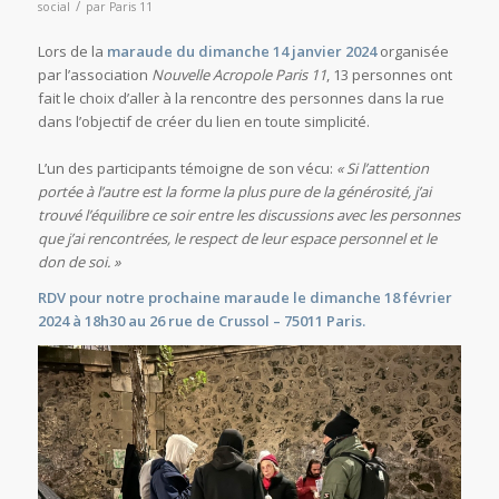
/
social
par
Paris 11
Lors de la
maraude
du
dimanche 14 janvier 2024
organisée
par l’association
Nouvelle Acropole Paris 11
, 13 personnes ont
fait le choix d’aller à la rencontre des personnes dans la rue
dans l’objectif de créer du lien en toute simplicité.
L’un des participants témoigne de son vécu:
« Si l’attention
portée à l’autre est la forme la plus pure de la générosité, j’ai
trouvé l’équilibre ce soir entre les discussions avec les personnes
que j’ai rencontrées, le respect de leur espace personnel et le
don de soi. »
RDV pour notre prochaine maraude
le dimanche 18 février
2024 à 18h30 au 26 rue de Crussol – 75011 Paris.