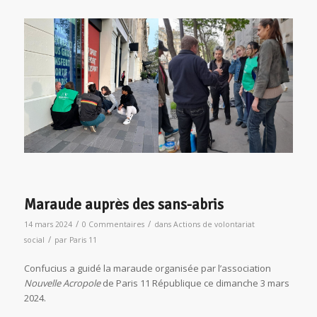
Maraude auprès des sans-abris
/
/
14 mars 2024
0 Commentaires
dans
Actions de volontariat
/
social
par
Paris 11
Confucius a guidé la maraude organisée par l’association
Nouvelle Acropole
de Paris 11 République ce dimanche 3 mars
2024.