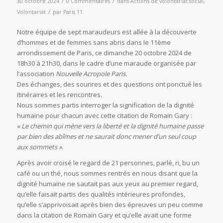
/
/
30 octobre 2024
0 Commentaires
dans
Actions de volontariat social
,
/
Volontariat
par
Paris 11
Notre équipe de sept maraudeurs est allée à la découverte
d’hommes et de femmes sans abris dans le 11ème
arrondissement de Paris, ce dimanche 20 octobre 2024 de
18h30 à 21h30, dans le cadre d’une maraude organisée par
l’association
Nouvelle Acropole Paris.
Des échanges, des sourires et des questions ont ponctué les
itinéraires et les rencontres.
Nous sommes partis interroger la signification de la dignité
humaine pour chacun avec cette citation de Romain Gary :
« Le chemin qui mène vers la liberté et la dignité humaine passe
par bien des abîmes et ne saurait donc mener d’un seul coup
aux sommets »
.
Après avoir croisé le regard de 21 personnes, parlé, ri, bu un
café ou un thé, nous sommes rentrés en nous disant que la
dignité humaine ne sautait pas aux yeux au premier regard,
qu’elle faisait partis des qualités intérieures profondes,
qu’elle s’apprivoisait après bien des épreuves un peu comme
dans la citation de Romain Gary et qu’elle avait une forme