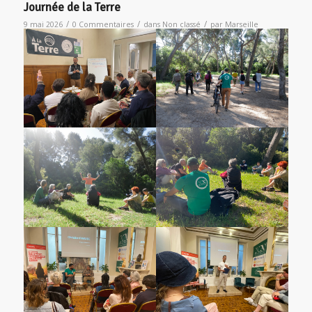
Journée de la Terre
/
/
/
9 mai 2026
0 Commentaires
dans
Non classé
par
Marseille