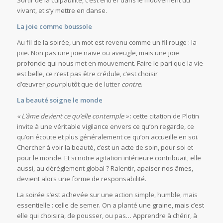
vivant, et s’y mettre en danse.
La joie comme boussole
Au fil de la soirée, un mot est revenu comme un fil rouge : la
joie. Non pas une joie naïve ou aveugle, mais une joie
profonde qui nous met en mouvement. Faire le pari que la vie
est belle, ce n’est pas être crédule, c’est choisir
d’œuvrer
pour
plutôt que de lutter
contre
.
La beauté soigne le monde
« L’âme devient ce qu’elle contemple »
: cette citation de Plotin
invite à une véritable vigilance envers ce qu’on regarde, ce
qu’on écoute et plus généralement ce qu’on accueille en soi.
Chercher à voir la beauté, c’est un acte de soin, pour soi et
pour le monde. Et si notre agitation intérieure contribuait, elle
aussi, au dérèglement global ? Ralentir, apaiser nos âmes,
devient alors une forme de responsabilité.
La soirée s’est achevée sur une action simple, humble, mais
essentielle : celle de semer. On a planté une graine, mais c’est
elle qui choisira, de pousser, ou pas… Apprendre à chérir, à