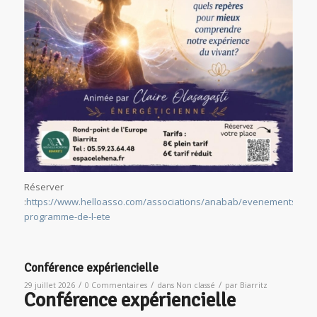
Réserver
:
https://www.helloasso.com/associations/anabab/evenements/notr
programme-de-l-ete
Conférence expériencielle
/
/
/
29 juillet 2026
0 Commentaires
dans
Non classé
par
Biarritz
Conférence expériencielle