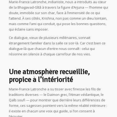
Marie-France Latronche, indianiste, nous a introduits au cœur
de la Bhagavad-Gîtâ à travers la figure d’Arjuna — l’homme qui
doute, immobile sur son char, face à l’immensité de ce qui
l’attend. À ses côtés, Krishna, non pas comme un dieu lointain,
mais comme l’ami qui conduit, qui pose les bonnes questions,
qui éclaire sans imposer.
Ce dialogue, vieux de plusieurs millénaires, sonnait
étrangement familier dans la salle ce soir-là. Car c’est bien ce
dialogue-là que chacun d’entre nous connaît : celui qui
résonne en silence à chaque carrefour de nos vies.
Une atmosphère recueillie,
propice à l’intériorité
Marie-France Latronche a su tisser avec finesse les fils de
traditions diverses — le Daïmon grec, l’Atman védantique, le
Qalb soufi — pour montrer que derrière leurs différences de
forme, ces sagesses pointent vers la même réalité intérieure :
il existe en chacun une voix qui guide, si l’on consent à
l’écouter.