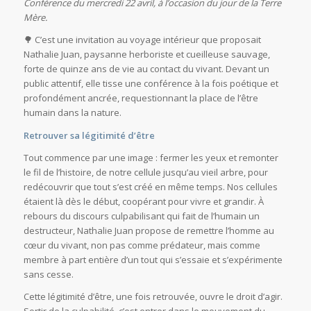
Conférence du mercredi 22 avril, à l’occasion du jour de la Terre
Mère.
🌳 C’est une invitation au voyage intérieur que proposait
Nathalie Juan, paysanne herboriste et cueilleuse sauvage,
forte de quinze ans de vie au contact du vivant. Devant un
public attentif, elle tisse une conférence à la fois poétique et
profondément ancrée, requestionnant la place de l’être
humain dans la nature.
Retrouver sa légitimité d’être
Tout commence par une image : fermer les yeux et remonter
le fil de l’histoire, de notre cellule jusqu’au vieil arbre, pour
redécouvrir que tout s’est créé en même temps. Nos cellules
étaient là dès le début, coopérant pour vivre et grandir. À
rebours du discours culpabilisant qui fait de l’humain un
destructeur, Nathalie Juan propose de remettre l’homme au
cœur du vivant, non pas comme prédateur, mais comme
membre à part entière d’un tout qui s’essaie et s’expérimente
sans cesse.
Cette légitimité d’être, une fois retrouvée, ouvre le droit d’agir.
Sortir de la culpabilité, c’est entrer dans le mouvement du