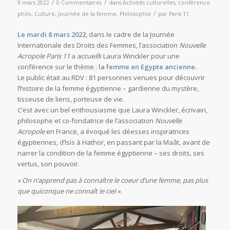
/
/
9 mars 2022
0 Commentaires
dans
Activités culturelles
,
conférence
/
philo
,
Culture
,
Journée de la femme
,
Philosophie
par
Paris 11
Le mardi 8 mars 2022
, dans le cadre de la Journée
Internationale des Droits des Femmes, l’association
Nouvelle
Acropole Paris 11
a accueilli Laura Winckler pour une
conférence sur le thème :
la femme en Egypte ancienne.
Le public était au RDV : 81 personnes venues pour découvrir
l’histoire de la femme égyptienne – gardienne du mystère,
tisseuse de liens, porteuse de vie.
C’est avec un bel enthousiasme que Laura Winckler, écrivain,
philosophe et co-fondatrice de l’association
Nouvelle
Acropole
en France, a évoqué les déesses inspiratrices
égyptiennes, d’Isis à Hathor, en passant par la Maât, avant de
narrer la condition de la femme égyptienne – ses droits, ses
vertus, son pouvoir.
« On n’apprend pas à connaître le coeur d’une femme, pas plus
que quiconque ne connaît le ciel ».