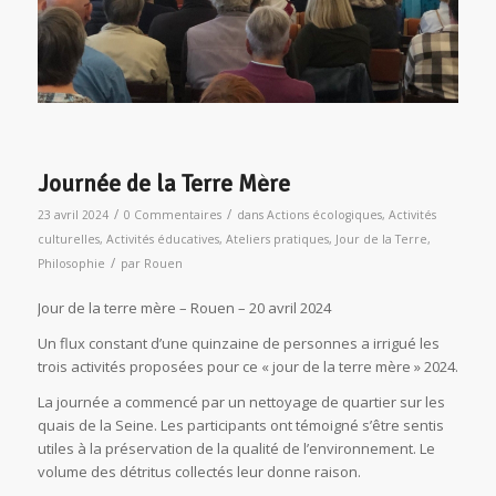
Journée de la Terre Mère
/
/
23 avril 2024
0 Commentaires
dans
Actions écologiques
,
Activités
culturelles
,
Activités éducatives
,
Ateliers pratiques
,
Jour de la Terre
,
/
Philosophie
par
Rouen
Jour de la terre mère – Rouen – 20 avril 2024
Un flux constant d’une quinzaine de personnes a irrigué les
trois activités proposées pour ce « jour de la terre mère » 2024.
La journée a commencé par un nettoyage de quartier sur les
quais de la Seine. Les participants ont témoigné s’être sentis
utiles à la préservation de la qualité de l’environnement. Le
volume des détritus collectés leur donne raison.