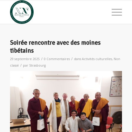
Soirée rencontre avec des moines
tibétains
/
/
29 septembre 2025
0 Commentaires
dans
Activités culturelles
,
Non
/
classé
par
Strasbourg