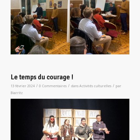
Le temps du courage !
/
/
/
13 février 2024
0 Commentaires
dans
Activités culturelles
par
Biarritz