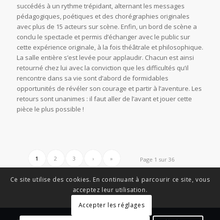
succédés à un rythme trépidant, alternant les messages
pédagogiques, poétiques et des chorégraphies originales
avec plus de 15 acteurs sur scène. Enfin, un bord de scène a
conclu le spectacle et permis d’échanger avec le public sur
cette expérience originale, à la fois théâtrale et philosophique.
La salle entière s’est levée pour applaudir. Chacun est ainsi
retourné chez lui avec la conviction que les difficultés qu’il
rencontre dans sa vie sont d’abord de formidables
opportunités de révéler son courage et partir à l’aventure. Les
retours sont unanimes : il faut aller de l’avant et jouer cette
pièce le plus possible !
1
2
3
›
»
Page 1 sur 36
Ce site utilise des cookies. En continuant à parcourir ce site, vous
acceptez leur utilisation.
Accepter les réglages