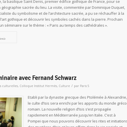
 la basilique Saint Denis, premier édifice gothique de France, pour se
 la géographie sacrée du lieu. La visite, commentée par Dominique Duquet,
cialiste du symbolisme et de l’architecture sacrée, a pu se réchauffer à la
l’art gothique et découvrir les symboles cachés dans la pierre. Prochain
un séminaire sur le thème : « Paris au temps des cathédrales ».
enis
séminaire avec Fernand Schwarz
/
s culturelles
,
Colloque Institut Hermès
,
Culture
par
Paris 5
Etabli par la dynastie grecque des Ptolémée à Alexandrie,
le culte d’
Isis
sera enrichi par les apports du monde gréco
romain. La nouvelle religion d’
Isis
s’est propagée
rapidement en Méditerranée jusqu’en Italie. C’est à
Pompei que nous pouvons découvrir les rites et initiation