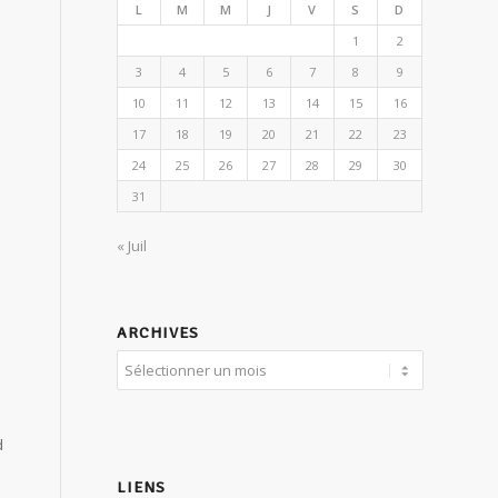
L
M
M
J
V
S
D
1
2
3
4
5
6
7
8
9
10
11
12
13
14
15
16
17
18
19
20
21
22
23
24
25
26
27
28
29
30
31
« Juil
ARCHIVES
d
LIENS