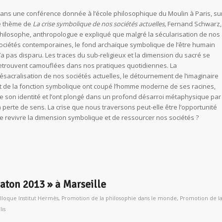
ans une conférence donnée à l’école philosophique du Moulin à Paris, su
e thème de
La crise symbolique de nos sociétés actuelles,
Fernand Schwarz,
hilosophe, anthropologue e expliqué que malgré la sécularisation de nos
ociétés contemporaines, le fond archaïque symbolique de l’être humain
’a pas disparu. Les traces du sub-religieux et la dimension du sacré se
etrouvent camouflées dans nos pratiques quotidiennes. La
ésacralisation de nos sociétés actuelles, le détournement de l’imaginaire
t de la fonction symbolique ont coupé l’homme moderne de ses racines,
e son identité et l’ont plongé dans un profond désarroi métaphysique par
a perte de sens. La crise que nous traversons peut-elle être l’opportunité
e revivre la dimension symbolique et de ressourcer nos sociétés ?
laton 2013 » à Marseille
lloque Institut Hermès
,
Promotion de la philosophie dans le monde
,
Promotion de l
is