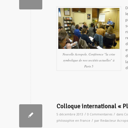
D
l
p
s
n
r
d
e
Nouvelle Acropole, Conférence "la crise
d
symbolique de nos sociétés actuelles" à
l
Paris 5
d
Colloque international « P
/
/
5 décembre 2013
0 Commentaires
dans
Co
/
philosophie en France
par
Redacteur Acropol