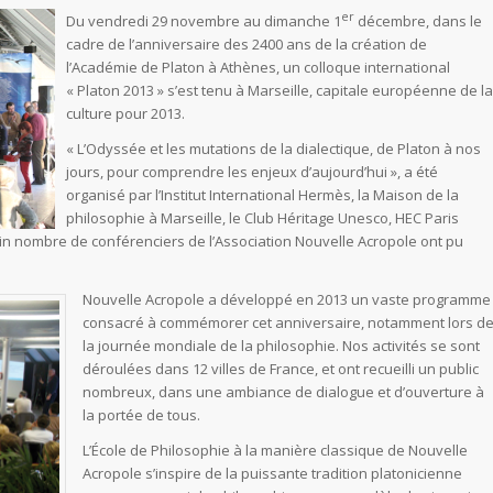
er
Du vendredi 29 novembre au dimanche 1
décembre, dans le
cadre de l’anniversaire des 2400 ans de la création de
l’Académie de Platon à Athènes, un colloque international
« Platon 2013 » s’est tenu à Marseille, capitale européenne de la
culture pour 2013.
« L’Odyssée et les mutations de la dialectique, de Platon à nos
jours, pour comprendre les enjeux d’aujourd’hui », a été
organisé par l’Institut International Hermès, la Maison de la
philosophie à Marseille, le Club Héritage Unesco, HEC Paris
ain nombre de conférenciers de l’Association Nouvelle Acropole ont pu
Nouvelle Acropole a développé en 2013 un vaste programme
consacré à commémorer cet anniversaire, notamment lors d
la journée mondiale de la philosophie. Nos activités se sont
déroulées dans 12 villes de France, et ont recueilli un public
nombreux, dans une ambiance de dialogue et d’ouverture à
la portée de tous.
L’École de Philosophie à la manière classique de Nouvelle
Acropole s’inspire de la puissante tradition platonicienne