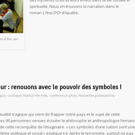
des mystères d’
Isis
et leurs effets dans la vie sociale et
spirituelle. Nous en trouvons la narration dans le
roman
L’Ane D’Or
d’Apulée.
s d’Isis, par
eur : renouons avec le pouvoir des symboles !
oque
,
Colloque Institut Hermès
,
conférence philo
,
Nouvelles publications
,
tualité tragique qui vient de frapper notre pays et le sujet de cette
 les 90 personnes venues écouter le philosophe et anthropologue Fernan
e cette reconquête de l’imaginaire. « Les symboles d’une nation sont une
ème politique et social » explique-t-il. Après le terrorisme, surtout ne pas