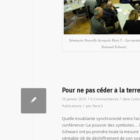
Séminaire Nouvelle Acropole Paris 5 – Les mystère
Fernand Schwarz
Pour ne pas céder à la terr
/
/
19 janvier 2015
0 Commentaires
dans
Coll
/
Publications
par
Paris 5
Quelle troublante synchronicité entre l’ac
conférence ! Le pouvoir des symboles …
Schwarz ont pu prendre toute la mesure d
véritable clé de déchiffrement de son syst