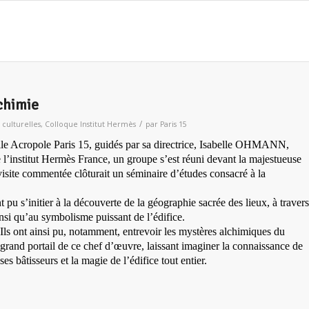
lchimie
/
s culturelles
,
Colloque Institut Hermès
par
Paris 15
elle Acropole Paris 15, guidés par sa directrice, Isabelle OHMANN,
l’institut Hermès France, un groupe s’est réuni devant la majestueuse
isite commentée clôturait un séminaire d’études consacré à la
nt pu s’initier à la découverte de la géographie sacrée des lieux, à travers
 ainsi qu’au symbolisme puissant de l’édifice.
Ils ont ainsi pu, notamment, entrevoir les mystères alchimiques du
grand portail de ce chef d’œuvre, laissant imaginer la connaissance de
ses bâtisseurs et la magie de l’édifice tout entier.