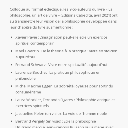
Colloque au format éclectique, les 9 co-auteurs du livre « La
philosophie, un art de vivre » (Editions Cabedita, avril 2021) ont
su transmettre leur vision de la philosophie développée dans
leur chapitre du livre susmentionné :
Xavier Pavie : L’imagination peut-elle être un exercice
spirituel contemporain
Maël Goarzin : De la théorie à la pratique : vivre en stoïcien
aujourd’hui
Fernand Schwarz : Vivre notre spiritualité aujourd’hui
Laurence Bouchet : La pratique philosophique en
philomobile
Michel Maxime Egger : La sobriété joyeuse pour sortir du
consumérisme
Laura Winckler, Fernando Figares : Philosophie antique et
exercices spirituels
Jacqueline Kelen (en visio) : La voie de l’homme noble
Bertrand Vergely (en visio) : Etre la philosophie
Un grand merci à Jean-François Buisson qui a mené avec