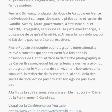
en présence Ms. Megha Arora, 3ème secrétaire de
l’ambassadeur.
Fernand Schwarz, fondateur de Nouvelle Acropole en France
a développé 3 concepts clés dans la philosophie et l’action de
Gandhi : Swaraj, l’auto-gouvernance, à titre individuel et
collectif, Satyagraha, servir une cause juste avec l’énergie, la
puissance de ce qu’est la vérité, et Ahimsa, la non violence, ou
le fait de ne pas nuire à ce qui est vivant.
Pierre Poulain philosophe et photographe international, a
relevé 5 concepts qui apparaissent à la fois dans la
philosophie de Gandhi et dans la démarche photographique
de Cartier Bresson, lequel fut par ailleurs le dernier a avoir pu
photographier le Mahatma de son vivant : la libération par la
simplicité, la recherche de l’authentique, aller au delà des
limites de l’intellect, ne pas projeter son égo, ne pas avoir
peur.
A la fin de la soirée, nous avons ensemble inauguré « l’Olivier
de la Paix », nommé Gandhiva.
Visualiser la Conférence sur You tube :
https://www.youtube.com/watch?v=bfrHa-F1Su4