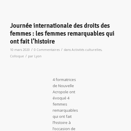
Journée internationale des droits des
femmes : les femmes remarquables qui
ont fait l’histoire
/
/
10 mars 2020
0 Commentaires
dans
Activités culturelles
,
/
Colloque
par
Lyon
4 formatrices
de Nouvelle
Acropole ont
évoqué 4
femmes
remarquables
qui ont fait
l’histoire à
l’occasion de