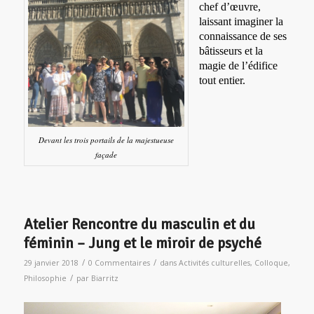
chef d’œuvre,
laissant imaginer la
connaissance de ses
bâtisseurs et la
magie de l’édifice
tout entier.
Devant les trois portails de la majestueuse
façade
Atelier Rencontre du masculin et du
féminin – Jung et le miroir de psyché
/
/
29 janvier 2018
0 Commentaires
dans
Activités culturelles
,
Colloque
,
/
Philosophie
par
Biarritz