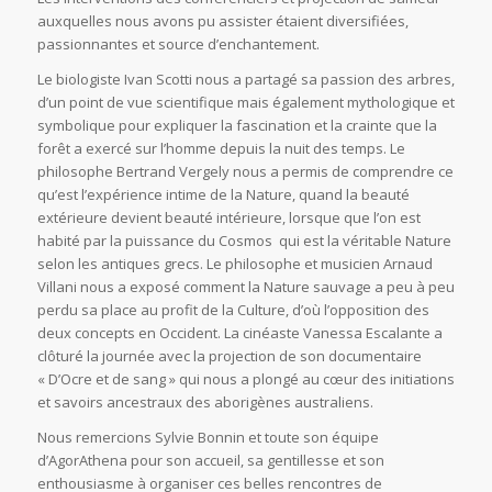
auxquelles nous avons pu assister étaient diversifiées,
passionnantes et source d’enchantement.
Le biologiste Ivan Scotti nous a partagé sa passion des arbres,
d’un point de vue scientifique mais également mythologique et
symbolique pour expliquer la fascination et la crainte que la
forêt a exercé sur l’homme depuis la nuit des temps. Le
philosophe Bertrand Vergely nous a permis de comprendre ce
qu’est l’expérience intime de la Nature, quand la beauté
extérieure devient beauté intérieure, lorsque que l’on est
habité par la puissance du Cosmos qui est la véritable Nature
selon les antiques grecs. Le philosophe et musicien Arnaud
Villani nous a exposé comment la Nature sauvage a peu à peu
perdu sa place au profit de la Culture, d’où l’opposition des
deux concepts en Occident. La cinéaste Vanessa Escalante a
clôturé la journée avec la projection de son documentaire
« D’Ocre et de sang » qui nous a plongé au cœur des initiations
et savoirs ancestraux des aborigènes australiens.
Nous remercions Sylvie Bonnin et toute son équipe
d’AgorAthena pour son accueil, sa gentillesse et son
enthousiasme à organiser ces belles rencontres de