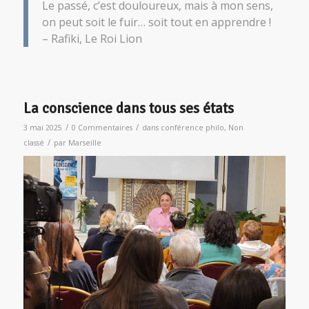
Le passé, c’est douloureux, mais à mon sens,
on peut soit le fuir… soit tout en apprendre !
– Rafiki, Le Roi Lion
La conscience dans tous ses états
/
/
3 mai 2025
0 Commentaires
dans
conférence philo
,
Non
/
classé
par
Marseille