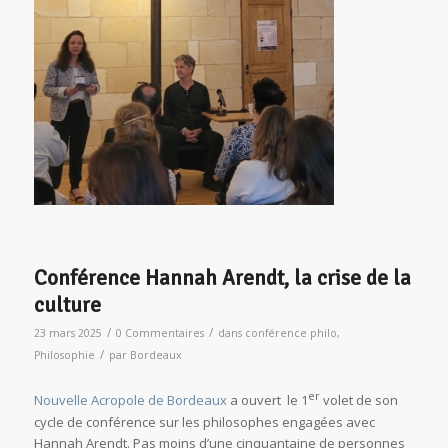
Conférence Hannah Arendt, la crise de la
culture
/
/
23 mars 2025
0 Commentaires
dans
conférence philo
,
/
Philosophie
par
Bordeaux
er
Nouvelle Acropole de Bordeaux
a ouvert le 1
volet de son
cycle de conférence sur les philosophes engagées avec
Hannah Arendt. Pas moins d’une cinquantaine de personnes