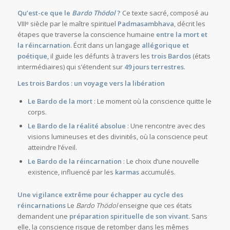
Qu’est-ce que le
Bardo Thödol
?
Ce texte sacré, composé au
VIIIᵉ siècle par le maître spirituel
Padmasambhava
, décrit les
étapes que traverse la conscience humaine
entre la mort et
la réincarnation
. Écrit dans un langage
allégorique et
poétique
, il guide les défunts à travers les
trois Bardos
(états
intermédiaires) qui s’étendent sur
49 jours terrestres
.
Les trois Bardos : un voyage vers la libération
Le Bardo de la mort
: Le moment où la conscience quitte le
corps.
Le Bardo de la réalité absolue
: Une rencontre avec des
visions lumineuses et des divinités, où la conscience peut
atteindre l’éveil.
Le Bardo de la réincarnation
: Le choix d’une nouvelle
existence, influencé par les
karmas
accumulés.
Une vigilance extrême pour échapper au cycle des
réincarnations
Le
Bardo Thödol
enseigne que ces états
demandent une
préparation spirituelle de son vivant
. Sans
elle, la conscience risque de retomber dans les mêmes