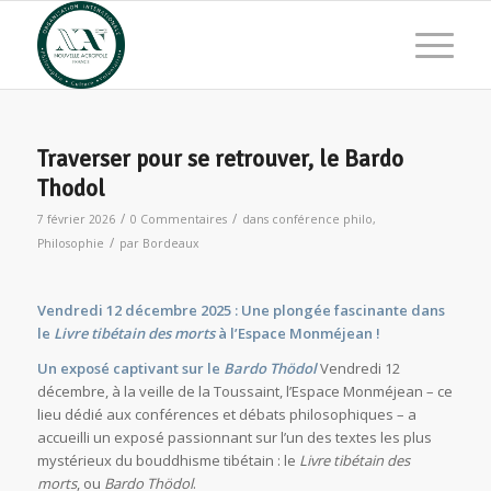
Traverser pour se retrouver, le Bardo
Thodol
/
/
7 février 2026
0 Commentaires
dans
conférence philo
,
/
Philosophie
par
Bordeaux
Vendredi 12 décembre 2025 : Une plongée fascinante dans
le
Livre tibétain des morts
à l’Espace Monméjean !
Un exposé captivant sur le
Bardo Thödol
Vendredi 12
décembre, à la veille de la Toussaint, l’Espace Monméjean – ce
lieu dédié aux conférences et débats philosophiques – a
accueilli un exposé passionnant sur l’un des textes les plus
mystérieux du bouddhisme tibétain : le
Livre tibétain des
morts
, ou
Bardo Thödol
.