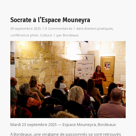
Socrate à l’Espace Mouneyra
/
/
29 septembre 2025
0 Commentaires
dans
Ateliers pratiques
,
/
conférence philo
,
Culture
par
Bordeaux
Mardi 23 septembre 2025 — Espace Mouneyra, Bordeaux
À Bordeaux, une vingtaine de passionnés se sont retrouvés