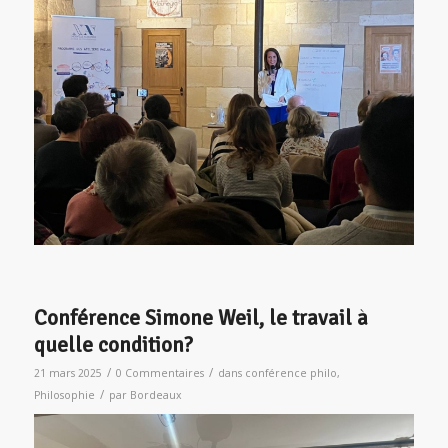
Conférence Simone Weil, le travail à
quelle condition?
/
/
21 mars 2025
0 Commentaires
dans
conférence philo
,
/
Philosophie
par
Bordeaux