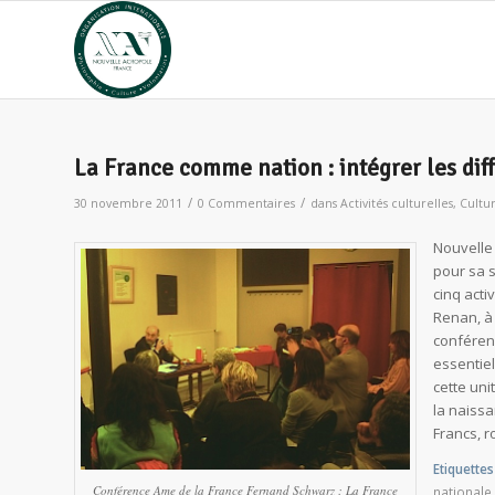
La France comme nation : intégrer les dif
/
/
30 novembre 2011
0 Commentaires
dans
Activités culturelles
,
Cultu
Nouvelle 
pour sa 
cinq acti
Renan, à 
conférenc
essentiel
cette uni
la naissa
Francs, r
Etiquettes 
Conférence Ame de la France Fernand Schwarz : La France
nationale