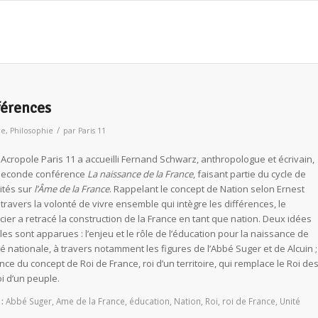
férences
/
re
,
Philosophie
par
Paris 11
Acropole Paris 11 a accueilli Fernand Schwarz, anthropologue et écrivain,
seconde conférence
La naissance de la France
, faisant partie du cycle de
vités sur
l’Âme de la France
. Rappelant le concept de Nation selon Ernest
travers la volonté de vivre ensemble qui intègre les différences, le
ier a retracé la construction de la France en tant que nation. Deux idées
les sont apparues : l’enjeu et le rôle de l’éducation pour la naissance de
té nationale, à travers notamment les figures de l’Abbé Suger et de Alcuin ;
nce du concept de Roi de France, roi d’un territoire, qui remplace le Roi de
oi d’un peuple.
:
Abbé Suger
,
Ame de la France
,
éducation
,
Nation
,
Roi
,
roi de France
,
Unité