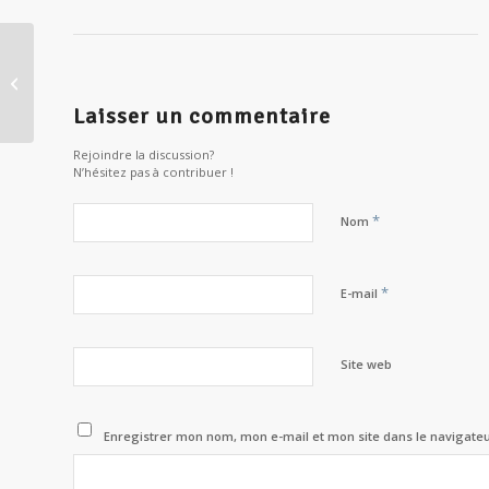
Journée mondiale de la philosophie,
L’humanisme aujourd’hui, une
philosophie...
Laisser un commentaire
Rejoindre la discussion?
N’hésitez pas à contribuer !
*
Nom
*
E-mail
Site web
Enregistrer mon nom, mon e-mail et mon site dans le navigat