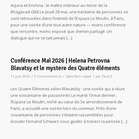
Arjuna et Krishna : le maître intérieur au miroir de la
Bhagavad-Gîtâ Le jeudi 28 mai, une trentaine de personnes se
sont retrouvées dans l’intimité de l’Espace Le Moulin, à Paris,
pour une soirée d’une tout autre nature — moins conférence
que rencontre, moins exposé que chemin partagé. Un
dialogue qui ne se tait jamais […]
Conférence Mai 2026 | Helena Petrovna
Blavatsy et le mystère des Quatre éléments
/
/
/
11 juin 2026
0 Commentaires
dans
Non classé
par
Paris 5
Les Quatre Éléments selon Blavatsky : une soirée qui a réuni
une soixantaine de passionnés Le mardi 19 mai dernier,
l’Espace Le Moulin, niché au cœur du 5e arrondissement de
Paris, a accueilli une soirée hors du commun. Près d’une
soixantaine de personnes s’étaient rassemblées pour
écouter Fernand Schwarz nous guider à travers la pensée […]