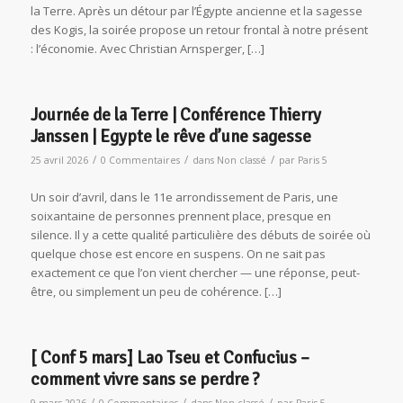
la Terre. Après un détour par l’Égypte ancienne et la sagesse
des Kogis, la soirée propose un retour frontal à notre présent
: l’économie. Avec Christian Arnsperger, […]
Journée de la Terre | Conférence Thierry
Janssen | Egypte le rêve d’une sagesse
/
/
/
25 avril 2026
0 Commentaires
dans
Non classé
par
Paris 5
Un soir d’avril, dans le 11e arrondissement de Paris, une
soixantaine de personnes prennent place, presque en
silence. Il y a cette qualité particulière des débuts de soirée où
quelque chose est encore en suspens. On ne sait pas
exactement ce que l’on vient chercher — une réponse, peut-
être, ou simplement un peu de cohérence. […]
[ Conf 5 mars] Lao Tseu et Confucius –
comment vivre sans se perdre ?
/
/
/
9 mars 2026
0 Commentaires
dans
Non classé
par
Paris 5