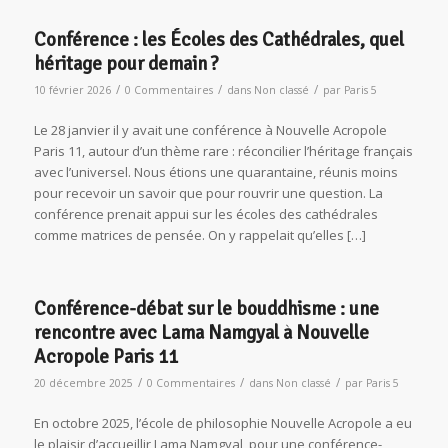
Conférence : les Écoles des Cathédrales, quel
héritage pour demain ?
/
/
/
10 février 2026
0 Commentaires
dans
Non classé
par
Paris 5
Le 28 janvier il y avait une conférence à Nouvelle Acropole
Paris 11, autour d’un thème rare : réconcilier l’héritage français
avec l’universel. Nous étions une quarantaine, réunis moins
pour recevoir un savoir que pour rouvrir une question. La
conférence prenait appui sur les écoles des cathédrales
comme matrices de pensée. On y rappelait qu’elles […]
Conférence-débat sur le bouddhisme : une
rencontre avec Lama Namgyal à Nouvelle
Acropole Paris 11
/
/
/
20 décembre 2025
0 Commentaires
dans
Non classé
par
Paris 5
En octobre 2025, l’école de philosophie Nouvelle Acropole a eu
le plaisir d’accueillir Lama Namgyal, pour une conférence-