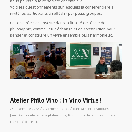
nous pousse à faire société ensemble ?
Voici les questionnements sur lesquels la conférencière a
invité les participants à réfléchir par petits groupes.
Cette soirée s’est inscrite dans la finalité de l’école de
philosophie, comme lieu d’échange et de construction pour
penser et construire un vivre ensemble plus harmonieux.
Atelier Philo Vino : In Vino Virtus !
/
/
23 novembre 2022
0 Commentaires
dans
Ateliers pratiques
,
Journée mondiale de la philosophie
,
Promotion de la philosophie en
/
France
par
Paris 11