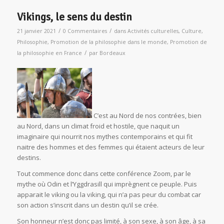
Vikings, le sens du destin
/
/
21 janvier 2021
0 Commentaires
dans
Activités culturelles
,
Culture
,
Philosophie
,
Promotion de la philosophie dans le monde
,
Promotion de
/
la philosophie en France
par
Bordeaux
C’est au Nord de nos contrées, bien
au Nord, dans un climat froid et hostile, que naquit un
imaginaire qui nourrit nos mythes contemporains et qui fit
naitre des hommes et des femmes qui étaient acteurs de leur
destins.
Tout commence donc dans cette conférence Zoom, par le
mythe où Odin et l’Yggdrasill qui imprègnent ce peuple. Puis
apparait le viking ou la viking, qui n’a pas peur du combat car
son action s’inscrit dans un destin qu’il se crée.
Son honneur n’est donc pas limité, à son sexe, à son âge, à sa