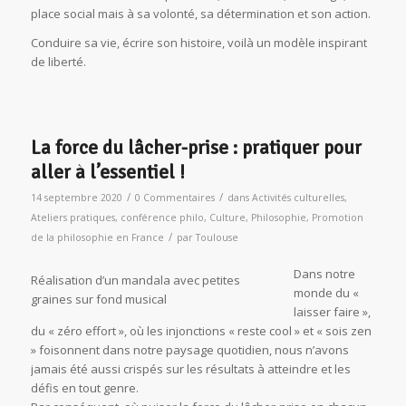
place social mais à sa volonté, sa détermination et son action.
Conduire sa vie, écrire son histoire, voilà un modèle inspirant
de liberté.
La force du lâcher-prise : pratiquer pour
aller à l’essentiel !
/
/
14 septembre 2020
0 Commentaires
dans
Activités culturelles
,
Ateliers pratiques
,
conférence philo
,
Culture
,
Philosophie
,
Promotion
/
de la philosophie en France
par
Toulouse
Dans notre
Réalisation d’un mandala avec petites
monde du «
graines sur fond musical
laisser faire »,
du « zéro effort », où les injonctions « reste cool » et « sois zen
» foisonnent dans notre paysage quotidien, nous n’avons
jamais été aussi crispés sur les résultats à atteindre et les
défis en tout genre.