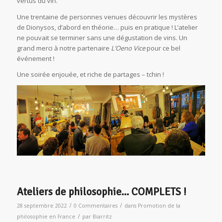
vertus du vin.
Une trentaine de personnes venues découvrir les mystères
de Dionysos, d’abord en théorie… puis en pratique ! L’atelier
ne pouvait se terminer sans une dégustation de vins. Un
grand merci à notre partenaire
L’Oeno Vice
pour ce bel
événement !
Une soirée enjouée, et riche de partages – tchin !
Ateliers de philosophie… COMPLETS !
/
/
28 septembre 2022
0 Commentaires
dans
Promotion de la
/
philosophie en France
par
Biarritz