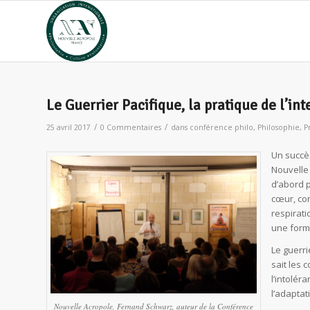
Le Guerrier Pacifique, la pratique de l’in
/
/
25 avril 2017
0 Commentaires
dans
conférence philo
,
Philosophie
,
P
Un succès
Nouvelle
d’abord p
cœur, co
respirati
une form
Le guerri
sait les 
l’intolér
l’adaptat
Nouvelle Acropole, Fernand Schwarz, auteur de la Conférence