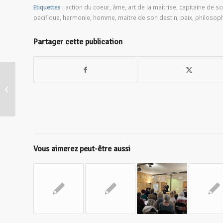
Etiquettes :
action du coeur
,
âme
,
art de la maîtrise
,
capitaine de s
pacifique
,
harmonie
,
homme
,
maitre de son destin
,
paix
,
philosop
Partager cette publication
Maraude, le volontariat qui donne
du sens à la fraternité
Vous aimerez peut-être aussi