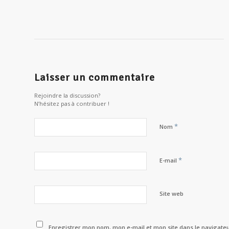
Laisser un commentaire
Rejoindre la discussion?
N’hésitez pas à contribuer !
*
Nom
*
E-mail
Site web
Enregistrer mon nom, mon e-mail et mon site dans le navigat