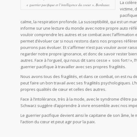
La colère
« guerrier pacifique et l’intelligence du coeur », Bordeaux
victime, 
pacifique
calme, la respiration profonde. La susceptibilité, qui est un m
informe sur une lecture du monde avec notre propre auto réf
vouloir comprendre les autres et se combat avec l’affirmation et
permet d’évoluer car si nous restons dans nos propres référe
pourrons pas évoluer. Et s’affirmer n’est pas vouloir avoir rais
regarder notre propre ignorance, et donc de savoir rester bienv
autres. Face à l’orgueil, qui nous dit sans cesse « sois fort ! », l’
guerrier pacifique à travailler avec ses propres fragilités.
Nous avons tous des fragilités, et dans ce combat, on est nu 
peut faire un bon travail avec ses fragilités psychologiques. L
propres qualités de cœur et celles des autres.
Face à l’intolérance, très à la mode, avec le syndrome d’être 
Schwarz suggère d’apprendre à vivre ensemble avec nos impe
Le guerrier pacifique devient ainsi le capitaine de son âme, le 
l’action du cœur et peut agir pour la paix.