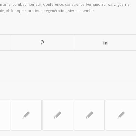
on âme
,
combat intérieur
,
Conférence
,
conscience
,
Fernand Schwarz
,
guerrier
hie
,
philosophie pratique
,
régénération
,
vivre ensemble