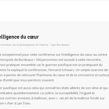
telligence du cœur
/
romotion de la philosophie en France
par
Bordeaux
 exceptionnel pour cette conférence sur l’intelligence du cœur au centre
 Acropole de Bordeaux ! 104 personnes ont assisté à cette rencontre,
our pratiquer ensemble car le guerrier pacifique est un pratiquant du
mme l’a expliqué le conférencier, Fernand Schwarz. Un simple exercice de
on a permis de retrouver l’harmonie du cœur et de la conscience et surtou
e d’unité que nous perdons souvent.
er pacifique est aussi celui qui connaît les états altérés de son âme et qui
combattre quotidiennement. La colère, la susceptibilité, l’orgueil et
ance sont les ennemis à maîtriser, avec « cet art de la maîtrise fondé sur
ion » cher à Lao Tseu.