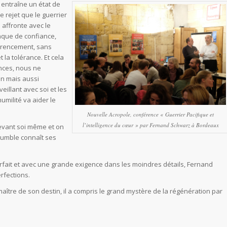
 entraîne un état de
de rejet que le guerrier
 affronte avec le
anque de confiance,
érencement, sans
 la tolérance. Et cela
nces, nous ne
on mais aussi
eillant avec soi et les
humilité va aider le
Nouvelle Acropole, conférence « Guerrier Pacifique et
l’intelligence du cœur » par Fernand Schwarz à Bordeaux
devant soi même et on
’humble connaît ses
parfait et avec une grande exigence dans les moindres détails, Fernand
rfections.
maître de son destin, il a compris le grand mystère de la régénération par