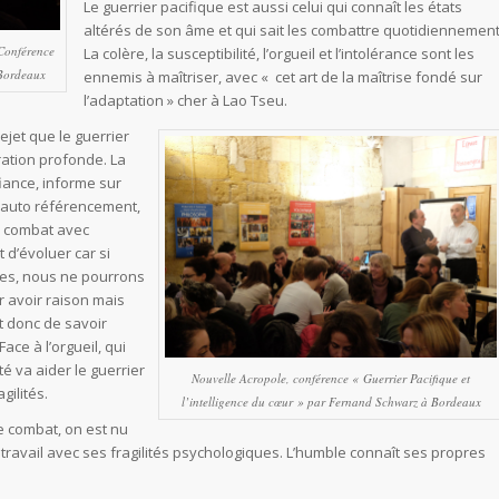
Le guerrier pacifique est aussi celui qui connaît les états
altérés de son âme et qui sait les combattre quotidiennement
 Conférence
La colère, la susceptibilité, l’orgueil et l’intolérance sont les
 Bordeaux
ennemis à maîtriser, avec « cet art de la maîtrise fondé sur
l’adaptation » cher à Lao Tseu.
ejet que le guerrier
ration profonde. La
iance, informe sur
 auto référencement,
e combat avec
t d’évoluer car si
es, nous ne pourrons
ir avoir raison mais
t donc de savoir
Face à l’orgueil, qui
ité va aider le guerrier
Nouvelle Acropole, conférence « Guerrier Pacifique et
gilités.
l’intelligence du cœur » par Fernand Schwarz à Bordeaux
e combat, on est nu
travail avec ses fragilités psychologiques. L’humble connaît ses propres