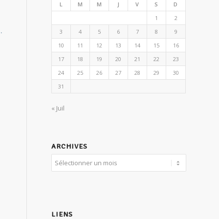
L
M
M
J
V
S
D
1
2
.
3
4
5
6
7
8
9
10
11
12
13
14
15
16
17
18
19
20
21
22
23
24
25
26
27
28
29
30
s
31
« Juil
ARCHIVES
LIENS