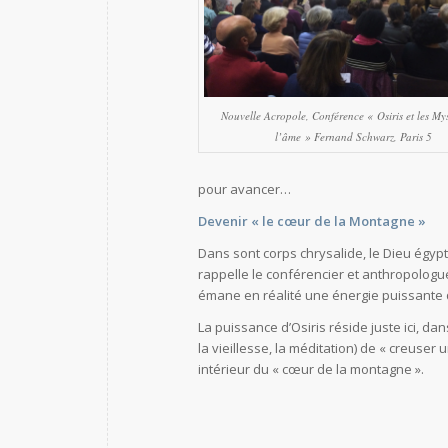
Nouvelle Acropole, Conférence « Osiris et les Mys
l’âme » Fernand Schwarz, Paris 5
pour avancer…
Devenir « le cœur de la Montagne »
Dans sont corps chrysalide, le Dieu égyp
rappelle le conférencier et anthropolo
émane en réalité une énergie puissante
La puissance d’Osiris réside juste ici, da
la vieillesse, la méditation) de « creuser 
intérieur du « cœur de la montagne ».