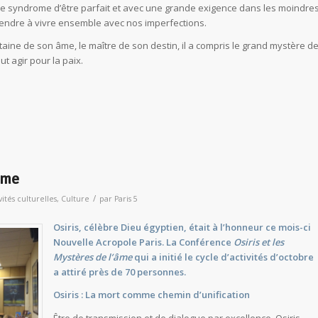
c le syndrome d’être parfait et avec une grande exigence dans les moindre
endre à vivre ensemble avec nos imperfections.
itaine de son âme, le maître de son destin, il a compris le grand mystère d
ut agir pour la paix.
’âme
/
vités culturelles
,
Culture
par
Paris 5
Osiris, célèbre Dieu égyptien, était à l’honneur ce mois-ci
Nouvelle Acropole Paris. La Conférence
Osiris et les
Mystères de l’âme
qui a initié le cycle d’activités d’octobre
a attiré près de 70 personnes.
Osiris : La mort comme chemin d’unification
Être de transmission et de dialogue par excellence, Osiris