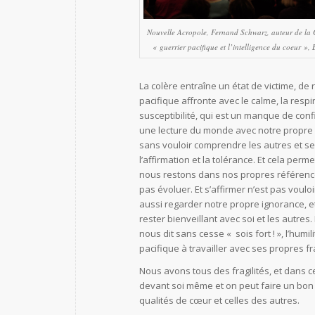
Nouvelle Acropole, Fernand Schwarz, auteur de la
« guerrier pacifique et l’intelligence du coeur »,
La colère entraîne un état de victime, de r
pacifique affronte avec le calme, la respi
susceptibilité, qui est un manque de conf
une lecture du monde avec notre propre
sans vouloir comprendre les autres et s
l’affirmation et la tolérance. Et cela perme
nous restons dans nos propres référenc
pas évoluer. Et s’affirmer n’est pas voulo
aussi regarder notre propre ignorance, e
rester bienveillant avec soi et les autres. 
nous dit sans cesse « sois fort ! », l’humil
pacifique à travailler avec ses propres fra
Nous avons tous des fragilités, et dans c
devant soi même et on peut faire un bon 
qualités de cœur et celles des autres.