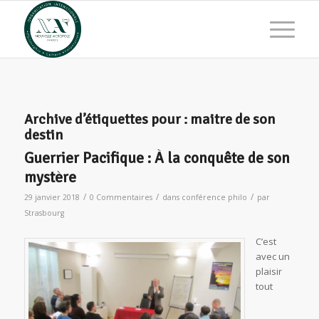
Archive d’étiquettes pour :
maitre de son
destin
Guerrier Pacifique : À la conquête de son
mystère
/
/
/
29 janvier 2018
0 Commentaires
dans
conférence philo
par
Strasbourg
C’est
avec un
plaisir
tout