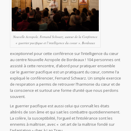
Nouvelle Acropole, Fernand Schwarz, auteur de la Conférence
« guerrier pacifique et l’intelligence du coeur », Bordeaux
exceptionnel pour cette conférence sur l’intelligence du cœur
au centre Nouvelle Acropole de Bordeaux ! 104 personnes ont
assisté à cette rencontre, d’abord pour pratiquer ensemble
car le guerrier pacifique est un pratiquant du cœur, comme l’a
expliqué le conférencier, Fernand Schwarz. Un simple exercice
de respiration a permis de retrouver l’harmonie du cœur et de
la conscience et surtout une forme d’unité que nous perdons
souvent.
Le guerrier pacifique est aussi celui qui connaît les états
altérés de son âme et qui sait les combattre quotidiennement.
La colère, la susceptibilité, l’orgueil et l’intolérance sont les
ennemis à maîtriser, avec « cet art de la maîtrise fondé sur
l’adaptation » cher à Lao Tseu.