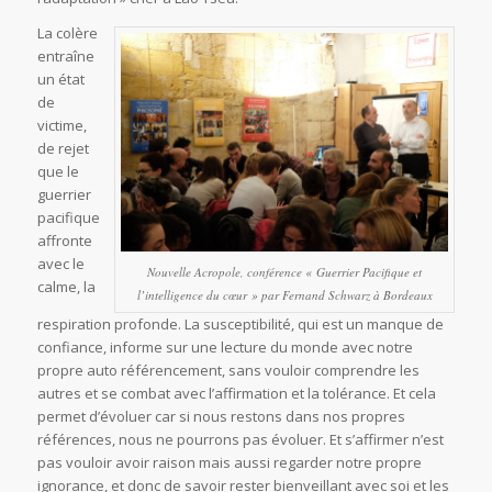
La colère
entraîne
un état
de
victime,
de rejet
que le
guerrier
pacifique
affronte
avec le
Nouvelle Acropole, conférence « Guerrier Pacifique et
calme, la
l’intelligence du cœur » par Fernand Schwarz à Bordeaux
respiration profonde. La susceptibilité, qui est un manque de
confiance, informe sur une lecture du monde avec notre
propre auto référencement, sans vouloir comprendre les
autres et se combat avec l’affirmation et la tolérance. Et cela
permet d’évoluer car si nous restons dans nos propres
références, nous ne pourrons pas évoluer. Et s’affirmer n’est
pas vouloir avoir raison mais aussi regarder notre propre
ignorance, et donc de savoir rester bienveillant avec soi et les