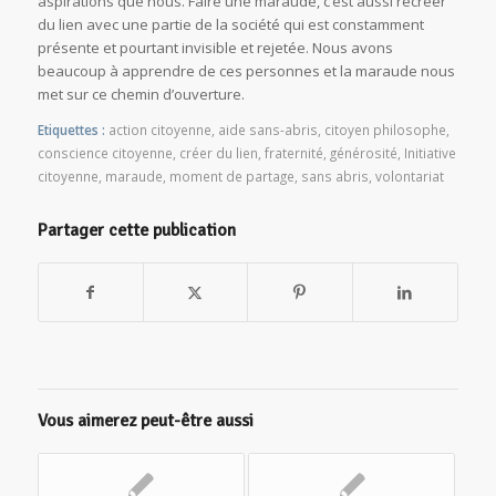
aspirations que nous. Faire une maraude, c’est aussi recréer
du lien avec une partie de la société qui est constamment
présente et pourtant invisible et rejetée. Nous avons
beaucoup à apprendre de ces personnes et la maraude nous
met sur ce chemin d’ouverture.
Etiquettes :
action citoyenne
,
aide sans-abris
,
citoyen philosophe
,
conscience citoyenne
,
créer du lien
,
fraternité
,
générosité
,
Initiative
citoyenne
,
maraude
,
moment de partage
,
sans abris
,
volontariat
Partager cette publication
Vous aimerez peut-être aussi