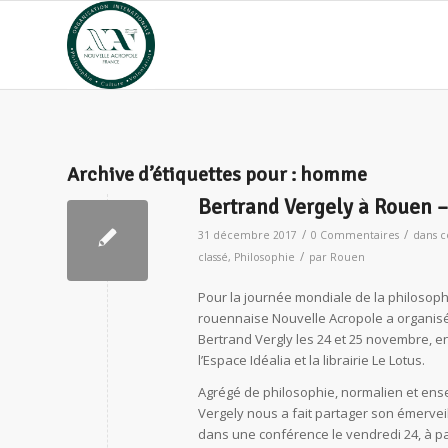
Archive d’étiquettes pour :
homme
Bertrand Vergely à Rouen –
/
/
31 décembre 2017
0 Commentaires
dans
c
/
classé
,
Philosophie
par
Rouen
Pour la journée mondiale de la philosophi
rouennaise Nouvelle Acropole a organis
Bertrand Vergly les 24 et 25 novembre, e
l’Espace Idéalia et la librairie Le Lotus.
Agrégé de philosophie, normalien et ens
Vergely nous a fait partager son émerveil
dans une conférence le vendredi 24, à p