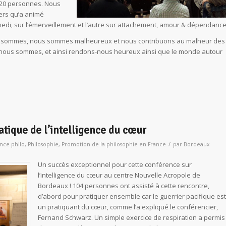
 120 personnes. Nous
ers qu’a animé
amedi, sur l’émerveillement et l’autre sur attachement, amour & dépendance
us sommes, nous sommes malheureux et nous contribuons au malheur des
ui nous sommes, et ainsi rendons-nous heureux ainsi que le monde autour
ratique de l’intelligence du cœur
/
nce philo
,
Philosophie
,
Promotion de la philosophie en France
par
Bordeaux
Un succès exceptionnel pour cette conférence sur
l’intelligence du cœur au centre Nouvelle Acropole de
Bordeaux ! 104 personnes ont assisté à cette rencontre,
d’abord pour pratiquer ensemble car le guerrier pacifique est
un pratiquant du cœur, comme l’a expliqué le conférencier,
Fernand Schwarz. Un simple exercice de respiration a permis