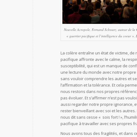
Nouvelle Acropole, Fernand Schwarz, auteur de la
« guerrier pacifique et l’intelligence du coeur »,
La colère entraîne un état de victime, de r
pacifique affronte avec le calme, la respi
susceptibilité, qui est un manque de conf
une lecture du monde avec notre propre
sans vouloir comprendre les autres et s
l’affirmation et la tolérance. Et cela perme
nous restons dans nos propres référenc
pas évoluer. Et s’affirmer n’est pas voulo
aussi regarder notre propre ignorance, e
rester bienveillant avec soi et les autres. 
nous dit sans cesse « sois fort ! », l’humil
pacifique à travailler avec ses propres fra
Nous avons tous des fragilités, et dans c