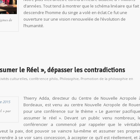
d’années. Tout tend à montrer que le schéma linéaire qui fait
descendre l’homme du singe a volé en éclat.Ce fut une
ouverture sur une vision renouvelée de l’évolution de
igines de
l’humanité.
ssumer le Réel », dépasser les contradictions
ivités culturelles
,
conférence philo
,
Philosophie
,
Promotion de la philosophie en
Thierry Adda, directeur du Centre de Nouvelle Acropole 
Bordeaux, est venu au centre Nouvelle Acropole de Roue
l » par
pour une conférence sur le thème « Le guerrier pacifique
assumer le réel ». Devant un public venu nombreux, l
conférencier a commencé par rappeler que le véritabl
i veut la paix, doit pouvoir se vaincre lui-même et assumer ses propre
endre à se voir sans concession, à accepter ce qu’il est réellement, et 