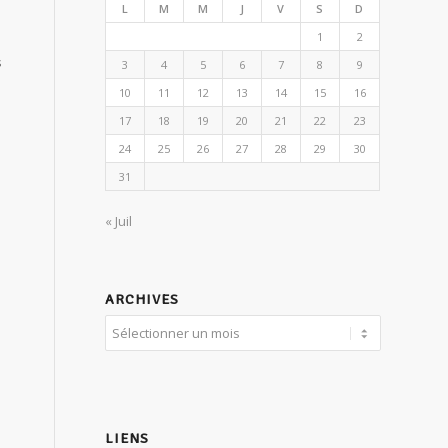
L
M
M
J
V
S
D
1
2
s
3
4
5
6
7
8
9
10
11
12
13
14
15
16
e
17
18
19
20
21
22
23
24
25
26
27
28
29
30
31
« Juil
ARCHIVES
é
LIENS