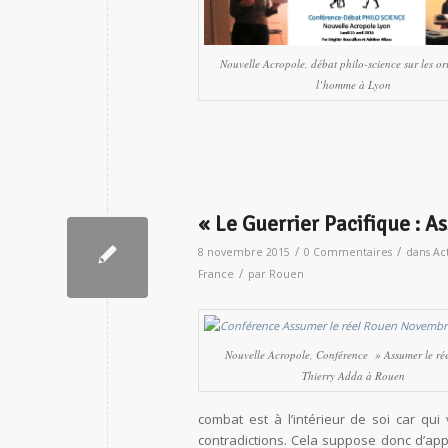
Nouvelle Acropole, débat philo-science sur les or
l’homme à Lyon
« Le Guerrier Pacifique : A
/
/
8 novembre 2015
0 Commentaires
dans
Act
/
France
par
Rouen
Nouvelle Acropole, Conférence » Assumer le rée
Thierry Adda à Rouen
combat est à l’intérieur de soi car qu
contradictions. Cela suppose donc d’appr