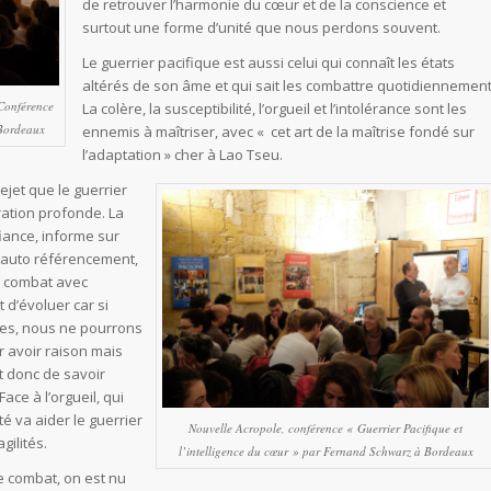
de retrouver l’harmonie du cœur et de la conscience et
surtout une forme d’unité que nous perdons souvent.
Le guerrier pacifique est aussi celui qui connaît les états
altérés de son âme et qui sait les combattre quotidiennement
 Conférence
La colère, la susceptibilité, l’orgueil et l’intolérance sont les
 Bordeaux
ennemis à maîtriser, avec « cet art de la maîtrise fondé sur
l’adaptation » cher à Lao Tseu.
ejet que le guerrier
ration profonde. La
iance, informe sur
 auto référencement,
e combat avec
t d’évoluer car si
es, nous ne pourrons
ir avoir raison mais
t donc de savoir
Face à l’orgueil, qui
ité va aider le guerrier
Nouvelle Acropole, conférence « Guerrier Pacifique et
gilités.
l’intelligence du cœur » par Fernand Schwarz à Bordeaux
e combat, on est nu