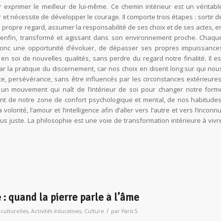
exprimer le meilleur de lui-même. Ce chemin intérieur est un véritabl
et nécessite de développer le courage. Il comporte trois étapes : sortir d
 propre regard, assumer la responsabilité de ses choix et de ses actes, e
ir enfin, transformé et agissant dans son environnement proche. Chaqu
onc une opportunité d’évoluer, de dépasser ses propres impuissance
 en soi de nouvelles qualités, sans perdre du regard notre finalité. Il es
par la pratique du discernement, car nos choix en disent long sur qui nou
, persévérance, sans être influencés par les circonstances extérieures
un mouvement qui naît de l’intérieur de soi pour changer notre form
tant de notre zone de confort psychologique et mental, de nos habitudes
lonté, l’amour et l’intelligence afin d’aller vers l’autre et vers l’inconnu
s juste. La philosophie est une voie de transformation intérieure à vivr
 quand la pierre parle à l’âme
/
 culturelles
,
Activités éducatives
,
Culture
par
Paris 5