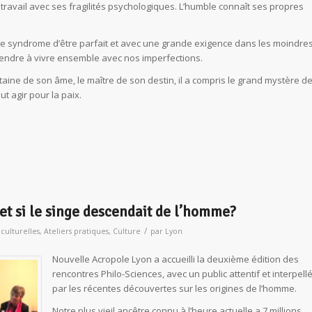
travail avec ses fragilités psychologiques. L’humble connaît ses propres
c le syndrome d’être parfait et avec une grande exigence dans les moindre
endre à vivre ensemble avec nos imperfections.
itaine de son âme, le maître de son destin, il a compris le grand mystère d
ut agir pour la paix.
et si le singe descendait de l’homme?
/
 culturelles
,
Ateliers pratiques
,
Culture
par
Lyon
Nouvelle Acropole Lyon a accueilli la deuxième édition des
rencontres Philo-Sciences, avec un public attentif et interpell
par les récentes découvertes sur les origines de l’homme.
Notre plus vieil ancêtre connu à l’heure actuelle a 7 millions