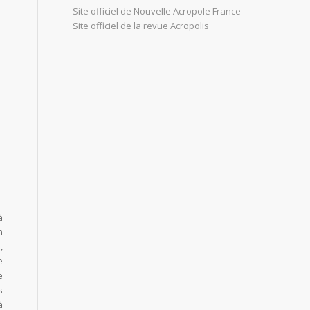
Site officiel de Nouvelle Acropole France
Site officiel de la revue Acropolis
à
n
,
e
e
s
à