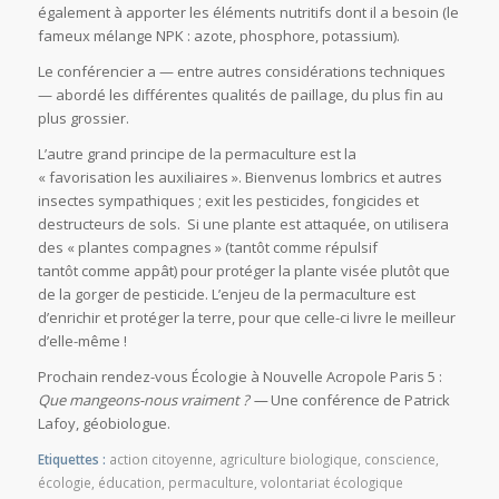
également à apporter les éléments nutritifs dont il a besoin (le
fameux mélange NPK : azote, phosphore, potassium).
Le conférencier a — entre autres considérations techniques
— abordé les différentes qualités de paillage, du plus fin au
plus grossier.
L’autre grand principe de la permaculture est la
« favorisation les auxiliaires ». Bienvenus lombrics et autres
insectes sympathiques ; exit les pesticides, fongicides et
destructeurs de sols. Si une plante est attaquée, on utilisera
des « plantes compagnes » (tantôt comme répulsif
tantôt comme appât) pour protéger la plante visée plutôt que
de la gorger de pesticide. L’enjeu de la permaculture est
d’enrichir et protéger la terre, pour que celle-ci livre le meilleur
d’elle-même !
Prochain rendez-vous Écologie à Nouvelle Acropole Paris 5 :
Que mangeons-nous vraiment ? —
Une conférence de Patrick
Lafoy, géobiologue.
Etiquettes :
action citoyenne
,
agriculture biologique
,
conscience
,
écologie
,
éducation
,
permaculture
,
volontariat écologique