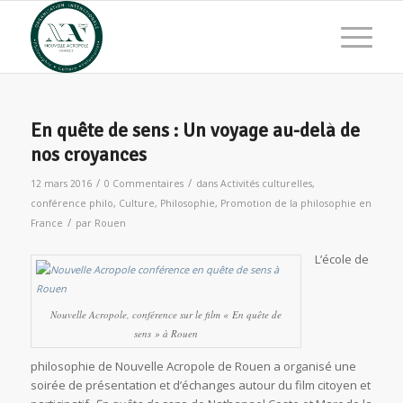
En quête de sens : Un voyage au-delà de
nos croyances
/
/
12 mars 2016
0 Commentaires
dans
Activités culturelles
,
conférence philo
,
Culture
,
Philosophie
,
Promotion de la philosophie en
/
France
par
Rouen
L’école de
Nouvelle Acropole, conférence sur le film « En quête de
sens » à Rouen
philosophie de Nouvelle Acropole de Rouen a organisé une
soirée de présentation et d’échanges autour du film citoyen et