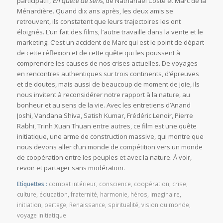
participatif,
En quête de sens
, de Nathanael Coste et Marc de la
Ménardière. Quand dix ans après, les deux amis se
retrouvent, ils constatent que leurs trajectoires les ont
éloignés. L’un fait des films, l’autre travaille dans la vente et le
marketing. C’est un accident de Marc qui est le point de départ
de cette réflexion et de cette quête qui les poussent à
comprendre les causes de nos crises actuelles. De voyages
en rencontres authentiques sur trois continents, d’épreuves
et de doutes, mais aussi de beaucoup de moment de joie, ils
nous invitent à reconsidérer notre rapport à la nature, au
bonheur et au sens de la vie. Avec les entretiens d’Anand
Joshi, Vandana Shiva, Satish Kumar, Frédéric Lenoir, Pierre
Rabhi, Trinh Xuan Thuan entre autres, ce film est une quête
initiatique, une arme de construction massive, qui montre que
nous devons aller d’un monde de compétition vers un monde
de coopération entre les peuples et avec la nature. À voir,
revoir et partager sans modération.
Etiquettes :
combat intérieur
,
conscience
,
coopération
,
crise
,
culture
,
éducation
,
fraternité
,
harmonie
,
héros
,
imaginaire
,
initiation
,
partage
,
Renaissance
,
spiritualité
,
vision du monde
,
voyage initiatique