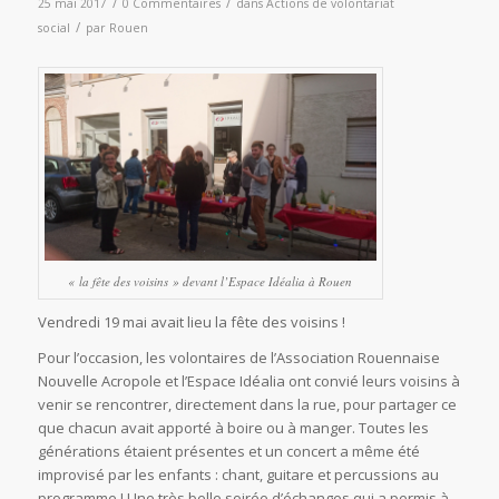
/
/
25 mai 2017
0 Commentaires
dans
Actions de volontariat
/
social
par
Rouen
« la fête des voisins » devant l’Espace Idéalia à Rouen
Vendredi 19 mai avait lieu la fête des voisins !
Pour l’occasion, les volontaires de l’Association Rouennaise
Nouvelle Acropole et l’Espace Idéalia ont convié leurs voisins à
venir se rencontrer, directement dans la rue, pour partager ce
que chacun avait apporté à boire ou à manger. Toutes les
générations étaient présentes et un concert a même été
improvisé par les enfants : chant, guitare et percussions au
programme ! Une très belle soirée d’échanges qui a permis à