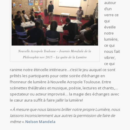
autour
d’un
verre ce
qui
éveille
notre
lumière,
ce qui
Nouvelle Acropole Toulouse – Journée Mondiale de la
nous fait
Philosophie nov 2015 – La quête de la Lumière
vibrer,
ce qui
ranime notre étincelle intérieure…c’est le jeu auquel ce sont
prêtés les participants pour cette soirée d’échange en
l’honneur de lumière à Nouvelle Acropole Toulouse. Entre
scènettes théâtrales et musique, poésie, lectures et chants,…
spectateur ou acteur improvisé… la magie des échanges avec
le cœur aura suffit à faire jaillir la lumière!
« À mesure que nous laissons briller notre propre Lumière, nous
laissons inconsciemment aux autres la permission de faire de
même ».
Nelson Mandela