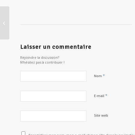
Le dialogue socratique… se
connaître et prendre de la distance
avec soi-...
Laisser un commentaire
Rejoindre la discussion?
N’hésitez pas à contribuer !
*
Nom
*
E-mail
Site web