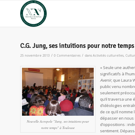
C.G. Jung, ses intuitions pour notre temps
/
/
25 novembre 2013
0 Commentaires
dans
Activités culturelles
,
Cultu
« Seule une authen
significatifs à l’h
Avenir
, que Laura W
public venu nombre
seulement préoccupé
qu’il traversa une
d’idéologies entraî
de ce qu’il nomme l
dépasser en nous 
Nouvelle Acropole "Jung, ses intuitions pour
d’oppositions : indi
notre temps" à Toulouse
sentiment. Dépassa