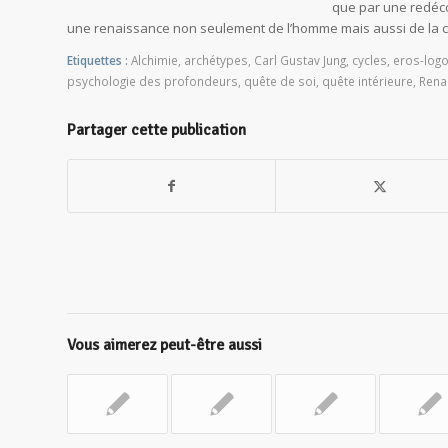
que par une redéco
une renaissance non seulement de l’homme mais aussi de la civ
Etiquettes :
Alchimie
,
archétypes
,
Carl Gustav Jung
,
cycles
,
eros-log
psychologie des profondeurs
,
quête de soi
,
quête intérieure
,
Rena
Partager cette publication
Vous aimerez peut-être aussi