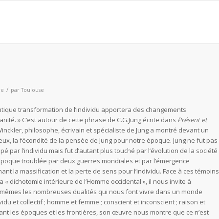
/
re
par
Toulouse
tique transformation de l’individu apportera des changements
umanité. » C’est autour de cette phrase de C.G.Jung écrite dans
Présent et
inckler, philosophe, écrivain et spécialiste de Jung a montré devant un
ux, la fécondité de la pensée de Jung pour notre époque. Jung ne fut pas
 par l’individu mais fut d’autant plus touché par l’évolution de la société
 époque troublée par deux guerres mondiales et par l’émergence
nant la massification et la perte de sens pour l’individu. Face à ces témoins
a « dichotomie intérieure de l’Homme occidental », il nous invite à
mêmes les nombreuses dualités qui nous font vivre dans un monde
vidu et collectif ; homme et femme ; conscient et inconscient ; raison et
nt les époques et les frontières, son œuvre nous montre que ce n’est