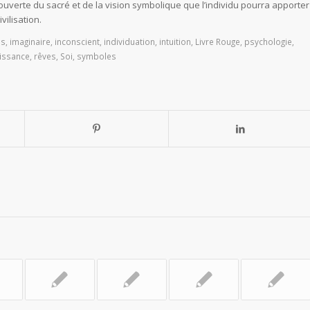
uverte du sacré et de la vision symbolique que l’individu pourra apporter
ilisation.
os
,
imaginaire
,
inconscient
,
individuation
,
intuition
,
Livre Rouge
,
psychologie
,
issance
,
rêves
,
Soi
,
symboles