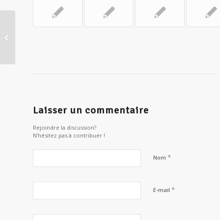
La paix du coeur – Le Guerrier
Pacifique
Laisser un commentaire
Rejoindre la discussion?
N’hésitez pas à contribuer !
*
Nom
*
E-mail