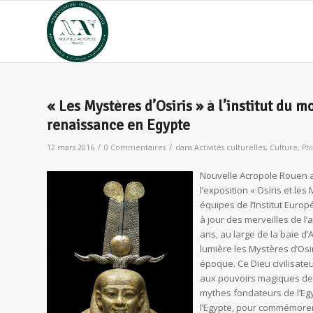
« Les Mystères d’Osiris » à l’institut du m
renaissance en Egypte
/
/
12 mars 2016
0 Commentaires
dans
Activités culturelles
,
Culture
,
Ph
Nouvelle Acropole Rouen a
l’exposition « Osiris et le
équipes de l’Institut Euro
à jour des merveilles de l’
ans, au large de la baie d’
lumière les Mystères d’Osir
époque. Ce Dieu civilisate
aux pouvoirs magiques de 
mythes fondateurs de l’Egy
l’Egypte, pour commémorer,