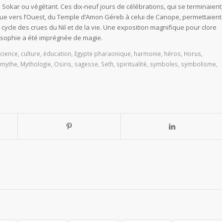
s Sokar ou végétant. Ces dix-neuf jours de célébrations, qui se terminaient
ue vers l’Ouest, du Temple d’Amon Géreb à celui de Canope, permettaient
cycle des crues du Nil et de la vie. Une exposition magnifique pour clore
losophie a été imprégnée de magie.
cience
,
culture
,
éducation
,
Egypte pharaonique
,
harmonie
,
héros
,
Horus
,
mythe
,
Mythologie
,
Osiris
,
sagesse
,
Seth
,
spiritualité
,
symboles
,
symbolisme
,