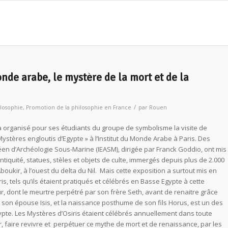
onde arabe, le mystère de la mort et de la
/
ilosophie
,
Promotion de la philosophie en France
par
Rouen
 organisé pour ses étudiants du groupe de symbolisme la visite de
s Mystères engloutis d’Egypte » à l’Institut du Monde Arabe à Paris. Des
péen d’Archéologie Sous-Marine (IEASM), dirigée par Franck Goddio, ont mis
antiquité, statues, stèles et objets de culte, immergés depuis plus de 2.000
Aboukir, à l’ouest du delta du Nil. Mais cette exposition a surtout mis en
is, tels qu’ils étaient pratiqués et célébrés en Basse Egypte à cette
ur, dont le meurtre perpétré par son frère Seth, avant de renaitre grâce
son épouse Isis, et la naissance posthume de son fils Horus, est un des
pte. Les Mystères d’Osiris étaient célébrés annuellement dans toute
 faire revivre et perpétuer ce mythe de mort et de renaissance, par les