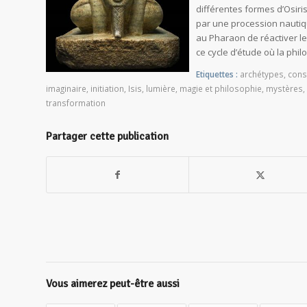
différentes formes d’Osiri
par une procession nautiq
au Pharaon de réactiver le 
ce cycle d’étude où la phi
Etiquettes :
archétypes
,
cons
imaginaire
,
initiation
,
Isis
,
lumière
,
magie et philosophie
,
mystères
,
transformation
Partager cette publication
Vous aimerez peut-être aussi