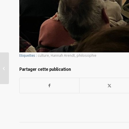
Etiquettes :
culture
,
Hannah Arendt
,
philosophie
Conférence Simone Weil, le travail à
Partager cette publication
quelle condition?