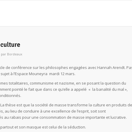
 culture
par
Bordeaux
ycle de conférence sur les philosophes engagées avec Hannah Arendt. Pa
 sujet à l’Espace Mouneyra mardi 12 mars.
èmes totalitaires, communisme et nazisme, en se posant la question du
ment pointé le fait que dans ce qu’elle a appelé « la banalité du mal »,
onditionnés.
re. La thèse est que la société de masse transforme la culture en produits d
, au lieu de conduire à une excellence de l’esprit, soit sont
nnés au rabais pour une consommation de masse importante et lucrative.
he partout et son masque est celui de la séduction.