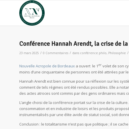
Conférence Hannah Arendt, la crise de la
/
/
/
23 mars 2025
0 Commentaires
dans
conférence philo
,
Philosophie
er
Nouvelle Acropole de Bordeaux
a ouvert le 1
volet de son c
moins d’une cinquantaine de personnes ont été attirées par le
Hannah Arendt est bien connue pour sa réflexion sur les syst
comment de tels régimes ont été rendus possibles. Elle a notam
des actes atroces sont commis par des gens ordinaires mais c
L’angle choisi de la conférence portait sur la crise de la cultu
consommation et en industrie de loisirs et les produits proposés
instrumentalisés par une élite avide de statut social, soit do
Conclusion : le totalitarisme n’est pas que politique ; il se cac