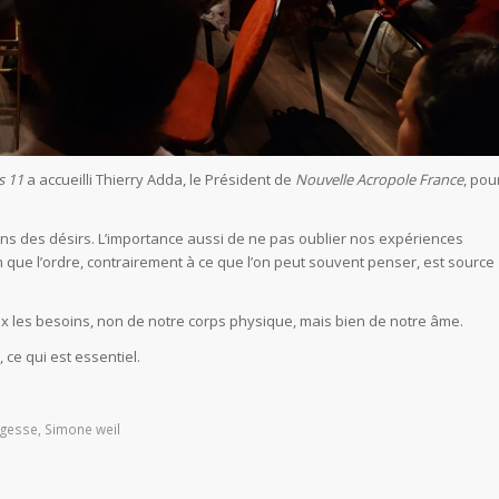
s 11
a accueilli Thierry Adda, le Président de
Nouvelle Acropole France
, pou
oins des désirs. L’importance aussi de ne pas oublier nos expériences
que l’ordre, contrairement à ce que l’on peut souvent penser, est source
 les besoins, non de notre corps physique, mais bien de notre âme.
ce qui est essentiel.
gesse
,
Simone weil