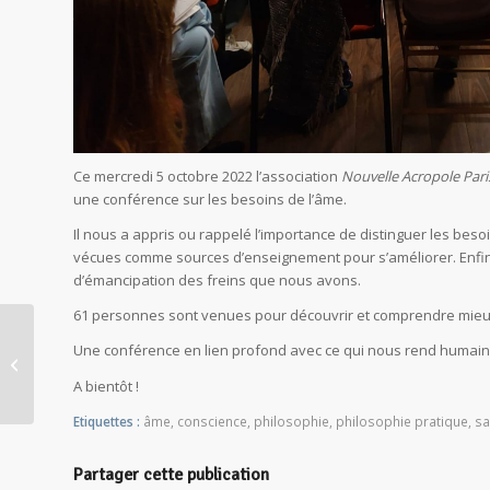
Ce mercredi 5 octobre 2022 l’association
Nouvelle Acropole Pari
une conférence sur les besoins de l’âme.
Il nous a appris ou rappelé l’importance de distinguer les bes
vécues comme sources d’enseignement pour s’améliorer. Enfin 
d’émancipation des freins que nous avons.
61 personnes sont venues pour découvrir et comprendre mieux
Une conférence en lien profond avec ce qui nous rend humain, 
A la rencontre de la Joie…
A bientôt !
Etiquettes :
âme
,
conscience
,
philosophie
,
philosophie pratique
,
sa
Partager cette publication