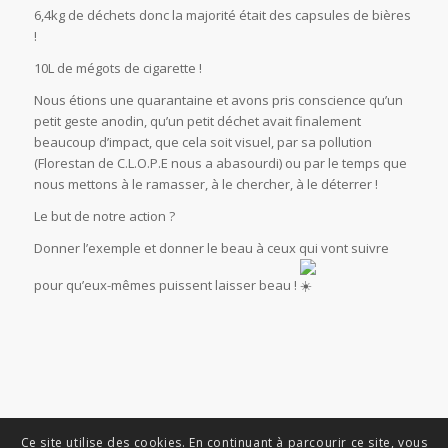
6,4kg de déchets donc la majorité était des capsules de bières
!
10L de mégots de cigarette !
Nous étions une quarantaine et avons pris conscience qu’un
petit geste anodin, qu’un petit déchet avait finalement
beaucoup d’impact, que cela soit visuel, par sa pollution
(Florestan de C.L.O.P.E nous a abasourdi) ou par le temps que
nous mettons à le ramasser, à le chercher, à le déterrer !
Le but de notre action ?
Donner l’exemple et donner le beau à ceux qui vont suivre
pour qu’eux-mêmes puissent laisser beau !
Ce site utilise des cookies. En continuant à parcourir ce site, vous