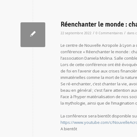
Réenchanter le monde : ch
/
/
22 septembre 2022
0 Commentaires
dans
c
Le centre de Nouvelle Acropole à Lyon a 
conférence « Réenchanter le monde : cha
l’association Daniela Molina. Salle comb
Lors de cette conférence ont été évoqué
de foi en l’avenir due aux crises financiè
immatérielles comme la mort de la nature 
Se ré-enchanter, c’est chanter la vie, avo
beau en général ; c’est faire attention aux
Face à l’hyper matérialisation de nos soc
la mythologie, ainsi que de l’imagination
La conférence sera bientôt disponible su
https://www.youtube.com/c/NouvelleAcr
A bientôt