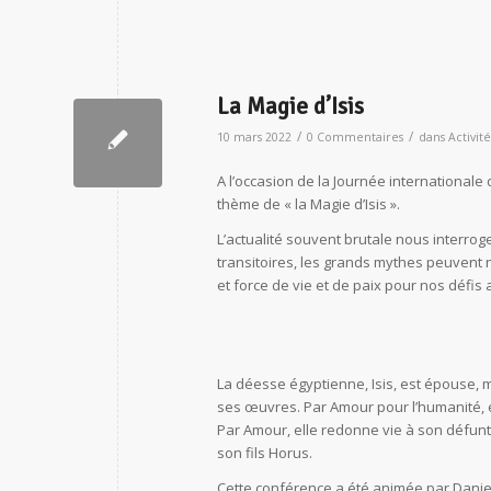
La Magie d’Isis
/
/
10 mars 2022
0 Commentaires
dans
Activité
A l’occasion de la Journée international
thème de « la Magie d’Isis ».
L’actualité souvent brutale nous interroge
transitoires, les grands mythes peuvent n
et force de vie et de paix pour nos défis 
La déesse égyptienne, Isis, est épouse, m
ses œuvres. Par Amour pour l’humanité, 
Par Amour, elle redonne vie à son défunt
son fils Horus.
Cette conférence a été animée par Daniel