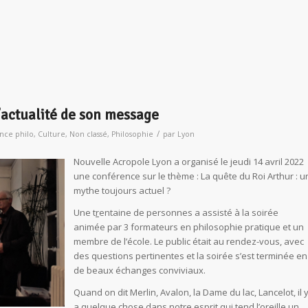
’actualité de son message
/
nce philo
,
Culture
,
Non classé
,
Philosophie
par
Lyon
Nouvelle Acropole Lyon a organisé le jeudi 14 avril 2022
une conférence sur le thème : La quête du Roi Arthur : u
mythe toujours actuel ?
Une t
r
entaine de personnes a assisté à la soirée
animée par 3 formateurs en philosophie pratique et un
membre de l’école. Le public était au rendez-vous, avec
des questions pertinentes et la soirée s’est terminée en
de beaux échanges conviviaux.
Quand on dit Merlin, Avalon, la Dame du lac, Lancelot, il 
a quelque chose dans notre esprit qui tend l’oreille un