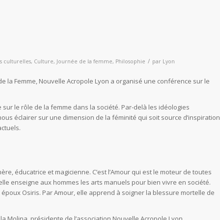
/
s culturelles
,
Culture
,
Journée de la femme
,
Philosophie
par
Lyon
e de la Femme, Nouvelle Acropole Lyon a organisé une conférence sur le
 sur le rôle de la femme dans la société. Par-delà les idéologies
ous éclairer sur une dimension de la féminité qui soit source d’inspiration
actuels.
ère, éducatrice et magicienne. C’est l’Amour qui est le moteur de toutes
elle enseigne aux hommes les arts manuels pour bien vivre en société.
 époux Osiris. Par Amour, elle apprend à soigner la blessure mortelle de
a Molina, présidente de l’association Nouvelle Acropole Lyon,