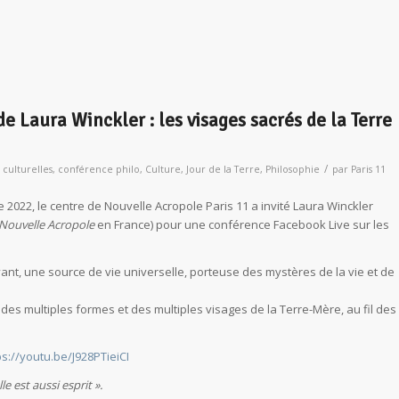
 Laura Winckler : les visages sacrés de la Terre
/
s culturelles
,
conférence philo
,
Culture
,
Jour de la Terre
,
Philosophie
par
Paris 11
e 2022, le centre de Nouvelle Acropole Paris 11 a invité Laura Winckler
Nouvelle Acropole
en France) pour une conférence Facebook Live sur les
ivant, une source de vie universelle, porteuse des mystères de la vie et de
des multiples formes et des multiples visages de la Terre-Mère, au fil des
ps://youtu.be/J928PTieiCI
e est aussi esprit ».