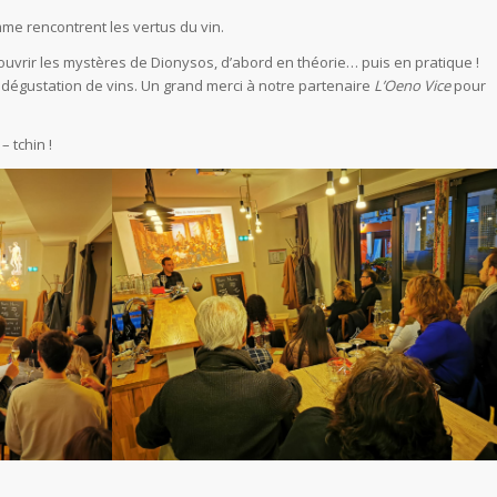
me rencontrent les vertus du vin.
vrir les mystères de Dionysos, d’abord en théorie… puis en pratique !
e dégustation de vins. Un grand merci à notre partenaire
L’Oeno Vice
pour
 tchin !