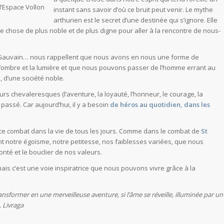
l’Espace Vollon
instant sans savoir d’où ce bruit peut venir. Le mythe
arthurien est le secret d’une destinée qui s’ignore. Elle
e chose de plus noble et de plus digne pour aller à la rencontre de nous-
 Gauvain… nous rappellent que nous avons en nous une forme de
 l’ombre et la lumière et que nous pouvons passer de l’homme errant au
e, d’une société noble.
leurs chevaleresques (l’aventure, la loyauté, l’honneur, le courage, la
passé. Car aujourd’hui, il y a besoin
de héros au quotidien, dans les
 ce combat dans la vie de tous les jours. Comme dans le combat de
St
t notre égoïsme, notre petitesse, nos faiblesses variées, que nous
nté et le bouclier de nos valeurs.
mais c’est une voie inspiratrice que nous pouvons vivre grâce à la
transformer en une merveilleuse aventure, si l’âme se réveille, illuminée par un
. Livraga