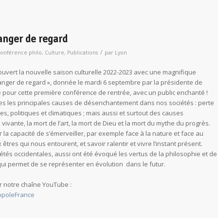
anger de regard
/
onférence philo
,
Culture
,
Publications
par
Lyon
ouvert la nouvelle saison culturelle 2022-2023 avec une magnifique
nger de regard », donnée le mardi 6 septembre par la présidente de
le pour cette première conférence de rentrée, avec un public enchanté !
es les principales causes de désenchantement dans nos sociétés : perte
res, politiques et climatiques ; mais aussi et surtout des causes
vivante, la mort de l’art, la mort de Dieu et la mort du mythe du progrès.
ir la capacité de s’émerveiller, par exemple face à la nature et face au
 êtres qui nous entourent, et savoir ralentir et vivre l’instant présent.
iétés occidentales, aussi ont été évoqué les vertus de la philosophie et de
 qui permet de se représenter en évolution dans le futur.
r notre chaîne YouTube :
opoleFrance