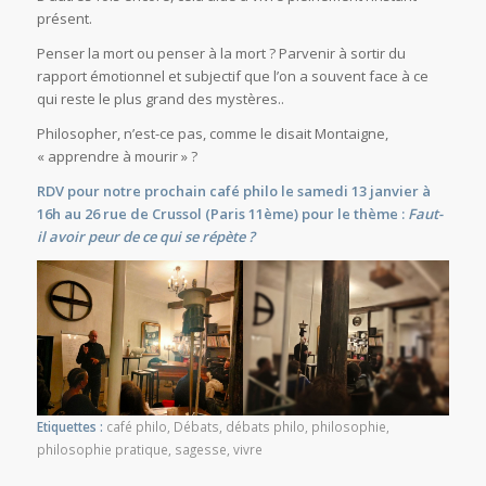
présent.
Penser la mort ou penser à la mort ? Parvenir à sortir du
rapport émotionnel et subjectif que l’on a souvent face à ce
qui reste le plus grand des mystères..
Philosopher, n’est-ce pas, comme le disait Montaigne,
« apprendre à mourir » ?
RDV pour notre prochain café philo le samedi 13 janvier à
16h au 26 rue de Crussol (Paris 11ème) pour le thème :
Faut-
il avoir peur de ce qui se répète ?
Etiquettes :
café philo
,
Débats
,
débats philo
,
philosophie
,
philosophie pratique
,
sagesse
,
vivre