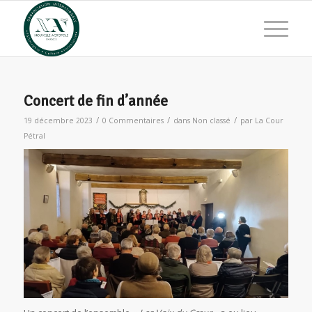
Concert de fin d’année
/
/
/
19 décembre 2023
0 Commentaires
dans
Non classé
par
La Cour
Pétral