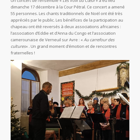
Un concert de l’ensemble «
Les Voix du Cœur
» a eu lieu
dimanche 17 décembre à la Cour Pétral. Ce concert a amené
55 personnes. Les chants traditionnels de Noël ont été très
appréciés par le public. Les bénéfices de la participation au
chapeau ont été reversés à deux associations africaines :
l’association d’Eddie et d’Anna du Congo et l’association
camerounaise de Verneuil sur Avre : «
Au carrefour des
cultures
« . Un grand moment d’émotion et de rencontres
fraternelles !