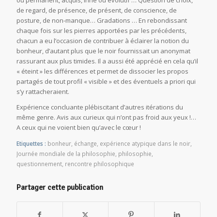
ou permanent, acquis, inné ou évolutif … Question de choix,
de regard, de présence, de présent, de conscience, de
posture, de non-manque… Gradations … En rebondissant
chaque fois sur les pierres apportées par les précédents,
chacun a eu l’occasion de contribuer à éclairer la notion du
bonheur, d’autant plus que le noir fournissait un anonymat
rassurant aux plus timides. Il a aussi été apprécié en cela qu’il
« éteint » les différences et permet de dissocier les propos
partagés de tout profil « visible » et des éventuels a priori qui
s’y rattacheraient.
Expérience concluante plébiscitant d’autres itérations du
même genre. Avis aux curieux qui n’ont pas froid aux yeux !…
A ceux qui ne voient bien qu’avec le cœur !
Etiquettes :
bonheur
,
échange
,
expérience atypique dans le noir
,
Journée mondiale de la philosophie
,
philosophie
,
questionnement
,
rencontre philosophique
Partager cette publication