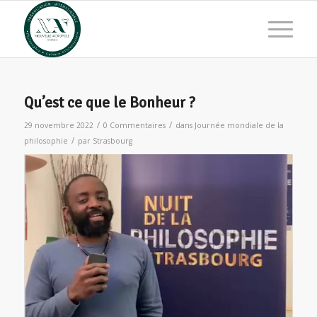
Qu’est ce que le Bonheur ?
/
/
29 novembre 2022
0 Commentaires
dans
Journée mondiale de la
/
philosophie
par
Strasbourg