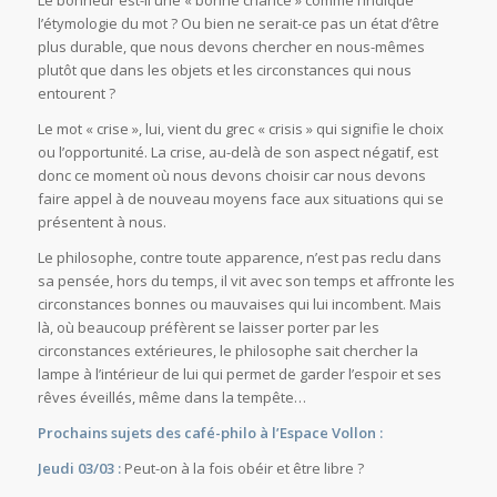
Le bonheur est-il une « bonne chance » comme l’indique
l’étymologie du mot ? Ou bien ne serait-ce pas un état d’être
plus durable, que nous devons chercher en nous-mêmes
plutôt que dans les objets et les circonstances qui nous
entourent ?
Le mot « crise », lui, vient du grec « crisis » qui signifie le choix
ou l’opportunité. La crise, au-delà de son aspect négatif, est
donc ce moment où nous devons choisir car nous devons
faire appel à de nouveau moyens face aux situations qui se
présentent à nous.
Le philosophe, contre toute apparence, n’est pas reclu dans
sa pensée, hors du temps, il vit avec son temps et affronte les
circonstances bonnes ou mauvaises qui lui incombent. Mais
là, où beaucoup préfèrent se laisser porter par les
circonstances extérieures, le philosophe sait chercher la
lampe à l’intérieur de lui qui permet de garder l’espoir et ses
rêves éveillés, même dans la tempête…
Prochains sujets des café-philo à l’Espace Vollon :
Jeudi 03/03 :
Peut-on à la fois obéir et être libre ?