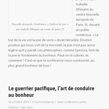
Isabelle
Ohmann au
centre Nouvelle
Acropole de
Nouvelle Acropole, Conférence « Cultiver la joie »
Paris 15, devant
par isabelle Ohmann au centre de paris 15
un public
nombreux. « Le
but de la vie est la joie de vivre » disait Héraclite. Émotion
positive qui nous sort de la morosité, la joie n’est pas aussi
légère qu’il y paraît. Les philosophes, comme Spinoza, font de
la joie le fondement du bonheur. Peut-on la cultiver, et
comment ? C’est ce que la conférence nous a présenté, au
plus grand bonheur de tous !
Le guerrier pacifique, l’art de conduire
au bonheur
/
/
23 octobre 2014
0 Commentaires
dans
conférence philo
,
/
Culture
par
Lyon