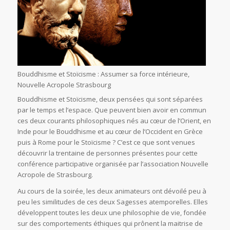
Bouddhisme et Stoïcisme : Assumer sa force intérieure,
Nouvelle Acropole Strasbourg
Bouddhisme et Stoïcisme, deux pensées qui sont séparées
par le temps et l’espace. Que peuvent bien avoir en commun
ces deux courants philosophiques nés au cœur de l’Orient, en
Inde pour le Bouddhisme et au cœur de l’Occident en Grèce
puis à Rome pour le Stoïcisme ? C’est ce que sont venues
découvrir la trentaine de personnes présentes pour cette
conférence participative organisée par l’association Nouvelle
Acropole de Strasbourg.
Au cours de la soirée, les deux animateurs ont dévoilé peu à
peu les similitudes de ces deux Sagesses atemporelles. Elles
développent toutes les deux une philosophie de vie, fondée
sur des comportements éthiques qui prônent la maitrise de