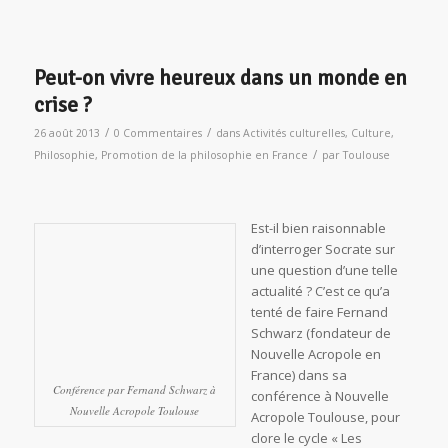
/
/
26 août 2013
0 Commentaires
dans
Activités culturelles
,
Culture
,
/
Philosophie
,
Promotion de la philosophie en France
par
Toulouse
Est-il bien raisonnable
d’interroger Socrate sur
une question d’une telle
actualité ? C’est ce qu’a
tenté de faire Fernand
Schwarz (fondateur de
Nouvelle Acropole en
France) dans sa
Conférence par Fernand Schwarz à
conférence à Nouvelle
Nouvelle Acropole Toulouse
Acropole Toulouse, pour
clore le cycle « Les
conseils de Socrate pour aujourd’hui ». Socrate a vécu
également dans une période de profonde mutation dans
l’histoire de la Grèce, où les systèmes (culturels, politiques,
religieux, etc.) établis jusque là, ont été bouleversés. Or, si en
temps de crise, la tendance naturelle peut être de se protéger
et de se replier sur des valeurs et des biens temporels, la