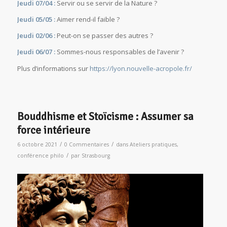
Jeudi 07/04 :
Servir ou se servir de la Nature ?
Jeudi 05/05 :
Aimer rend-il faible ?
Jeudi 02/06 :
Peut-on se passer des autres ?
Jeudi 06/07 :
Sommes-nous responsables de l’avenir ?
Plus d’informations sur
https://lyon.nouvelle-acropole.fr/
Bouddhisme et Stoïcisme : Assumer sa
force intérieure
/
/
6 octobre 2021
0 Commentaires
dans
Ateliers pratiques
,
/
conférence philo
par
Strasbourg