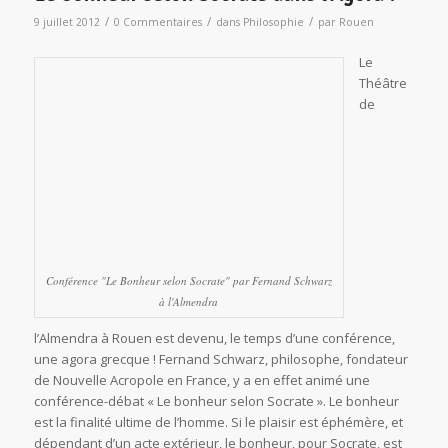
Conférence "Le Bonheur selon Socrate" par Fernand Schwarz
à l'Almendra
l’Almendra à Rouen est devenu, le temps d’une conférence,
une agora grecque ! Fernand Schwarz, philosophe, fondateur
de Nouvelle Acropole en France, y a en effet animé une
conférence-débat « Le bonheur selon Socrate ». Le bonheur
est la finalité ultime de l’homme. Si le plaisir est éphémère, et
dépendant d’un acte extérieur, le bonheur, pour Socrate, est
un état. Un état de clarté intérieure, permis par le lien avec sa
propre conscience. Comment se relier à sa conscience ? Tout
d’abord en reconnaissant son ignorance, et en cheminant
vers la sagesse par le dialogue intérieur, qui amène à
discerner les vraies valeurs (qui sont intérieures), des biens
secondaires et accessoires, qui ne dépendent pas de nous.