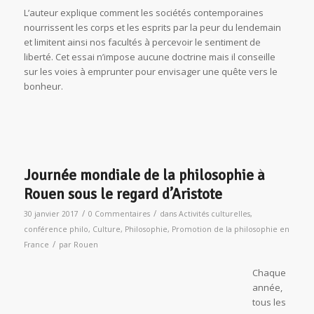
L’auteur explique comment les sociétés contemporaines
nourrissent les corps et les esprits par la peur du lendemain
et limitent ainsi nos facultés à percevoir le sentiment de
liberté. Cet essai n’impose aucune doctrine mais il conseille
sur les voies à emprunter pour envisager une quête vers le
bonheur.
Journée mondiale de la philosophie à
Rouen sous le regard d’Aristote
/
/
30 janvier 2017
0 Commentaires
dans
Activités culturelles
,
conférence philo
,
Culture
,
Philosophie
,
Promotion de la philosophie en
/
France
par
Rouen
Chaqu
e
année,
tous les