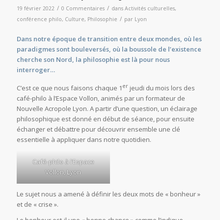
/
/
19 février 2022
0 Commentaires
dans
Activités culturelles
,
/
conférence philo
,
Culture
,
Philosophie
par
Lyon
Dans notre époque de transition entre deux mondes, où les
paradigmes sont bouleversés, où la boussole de l’existence
cherche son Nord, la philosophie est là pour nous
interroger…
er
C’est ce que nous faisons chaque 1
jeudi du mois lors des
café-philo à l’Espace Vollon, animés par un formateur de
Nouvelle Acropole Lyon. A partir d’une question, un éclairage
philosophique est donné en début de séance, pour ensuite
échanger et débattre pour découvrir ensemble une clé
essentielle à appliquer dans notre quotidien.
Café-philo à l’Espace
Vollon, Lyon
Le sujet nous a amené à définir les deux mots de « bonheur »
et de « crise ».