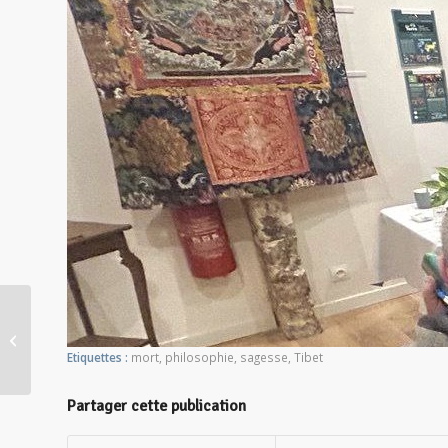
Atelier philo : Croire ou savoir ?
dépasser la pensée unique
Etiquettes :
mort
,
philosophie
,
sagesse
,
Tibet
Partager cette publication