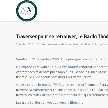
Traverser pour se retrouver, le Bardo Tho
/
/
7 février 2026
0 Commentaires
dans
conférence philo
,
Philosophie
Vendredi 12 décembre 2025 : Une plongée fascinante dans 
Un exposé captivant sur le
Bardo Thödol
Vendredi 12 décembre
conférences et débats philosophiques – a accueilli un exposé
tibétain : le
Livre tibétain des morts
, ou
Bardo Thödol
.
Qu’est-ce que le
Bardo Thödol
?
Ce texte sacré, composé au VII
traverse la conscience humaine
entre la mort et la réincarna
travers les
trois Bardos
(états intermédiaires) qui s’étendent 
Les trois Bardos : un voyage vers la libération