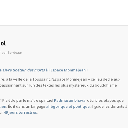
dol
/
par
Bordeaux
le
Livre tibétain des morts
à l’Espace Monméjean !
, à la veille de la Toussaint, l’Espace Monméjean – ce lieu dédié aux
 passionnant sur l’un des textes les plus mystérieux du bouddhisme
Iᵉ siècle par le maître spirituel
Padmasambhava
, décrit les étapes que
tion
. Écrit dans un langage
allégorique et poétique
, il guide les défunts à
sur
49 jours terrestres
.