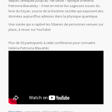
depuis l’antiquité jusqu’au 19e siècle – époque d’Héléna
Petrovna Blavatsky – il met en miroir les sagesses issues du
livre du Dzyan, source de la Doctrine secrète qui exposent des
données aujourd’hui admises dans la physique quantique.
Une soirée qui a captivé les 50aines de personnes venues sur
place, à revoir sur YouTube!
Plus de 50 participants à cette conférence pour connaitre
Helena Petrovna Blavatski
Etiquettes :
conscience
,
philosophie
,
sagesse