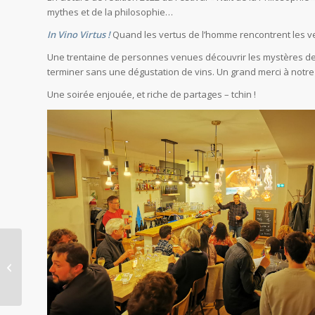
mythes et de la philosophie…
In Vino Virtus !
Quand les vertus de l’homme rencontrent les ve
Une trentaine de personnes venues découvrir les mystères de D
terminer sans une dégustation de vins. Un grand merci à notr
Une soirée enjouée, et riche de partages – tchin !
Café Philo : le mythe s’oppose-t-il au
réel ?