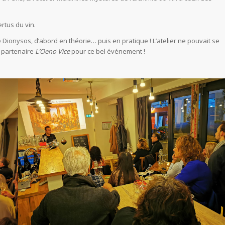
rtus du vin.
ionysos, d’abord en théorie… puis en pratique ! L’atelier ne pouvait se
e partenaire
L’Oeno Vice
pour ce bel événement !