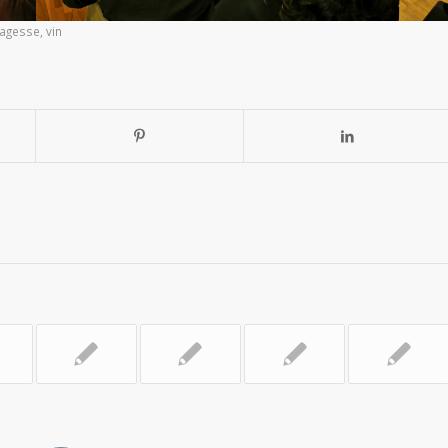
agesse
,
vin