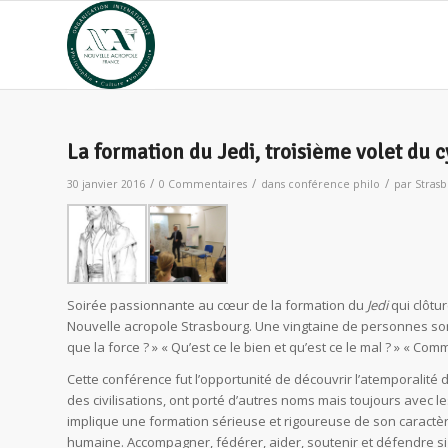
La formation du Jedi, troisième volet du c
/
/
/
30 janvier 2016
0 Commentaires
dans
conférence philo
par
Stras
Soirée passionnante au cœur de la formation du
Jedi
qui clôtu
Nouvelle acropole Strasbourg. Une vingtaine de personnes s
que la force ? » « Qu’est ce le bien et qu’est ce le mal ? » « Com
Cette conférence fut l’opportunité de découvrir l’atemporalité
des civilisations, ont porté d’autres noms mais toujours avec l
implique une formation sérieuse et rigoureuse de son caractère
humaine. Accompagner, fédérer, aider, soutenir et défendre s