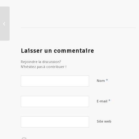
Star Wars ou la force de la sagesse
Laisser un commentaire
Rejoindre la discussion?
N’hésitez pas à contribuer !
*
Nom
*
E-mail
Site web