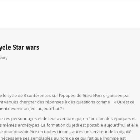
ycle Star wars
bourg
re le cycle de 3 conférences sur l’épopée de
Stars Wars
organisée par
ont venues chercher des réponses à des questions comme « Qu’est ce
ment devenir un Jedi aujourd’hui ? »
 de ces personnages et de leur aventure qui, en fonction des époques et
es mêmes archétypes. La formation du Jedi est possible aujourd’hui et elle
 pour pouvoir être en toutes circonstances un serviteur de la dignité
i nécessaire ses semblables au nom de ce qui fait que l’homme est