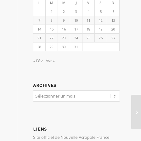
L
M
M
J
V
S
D
1
2
3
4
5
6
7
8
9
10
11
12
13
14
15
16
17
18
19
20
21
22
23
24
25
26
27
28
29
30
31
« Fév
Avr »
ARCHIVES
Co
an
LIENS
Site officiel de Nouvelle Acropole France