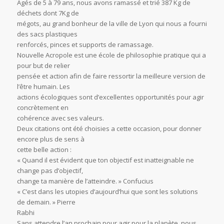
Âgés de 5 à 79 ans, nous avons ramassé et trié 387 Kg de
déchets dont 7Kg de
mégots, au grand bonheur de la ville de Lyon qui nous a fourni
des sacs plastiques
renforcés, pinces et supports de ramassage.
Nouvelle Acropole est une école de philosophie pratique qui a
pour but de relier
pensée et action afin de faire ressortir la meilleure version de
l’être humain. Les
actions écologiques sont d’excellentes opportunités pour agir
concrètement en
cohérence avec ses valeurs.
Deux citations ont été choisies a cette occasion, pour donner
encore plus de sens à
cette belle action :
« Quand il est évident que ton objectif est inatteignable ne
change pas d’objectif,
change ta manière de l’atteindre. » Confucius
« C’est dans les utopies d’aujourd’hui que sont les solutions
de demain. » Pierre
Rabhi
Sans attendre l’an prochain pour agir pour la planète, nous