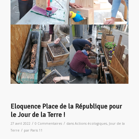
Eloquence Place de la République pour
le Jour de la Terre !
/
/
27 avril 2022
0 Commentaires
dans
Actions écologiques
,
Jour de la
/
Terre
par
Paris 11