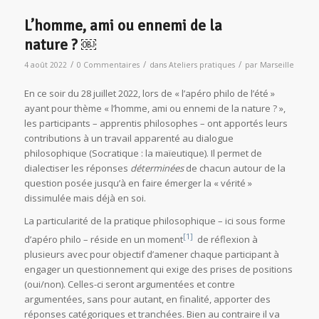
L’homme, ami ou ennemi de la
nature ? ￼
/
/
/
4 août 2022
0 Commentaires
dans
Ateliers pratiques
par
Marseille
En ce soir du 28 juillet 2022, lors de « l’apéro philo de l’été »
ayant pour thème « l’homme, ami ou ennemi de la nature ? »,
les participants – apprentis philosophes – ont apportés leurs
contributions à un travail apparenté au dialogue
philosophique (Socratique : la maïeutique). Il permet de
dialectiser les réponses
déterminées
de chacun autour de la
question posée jusqu’à en faire émerger la « vérité »
dissimulée mais déjà en soi.
La particularité de la pratique philosophique – ici sous forme
[1]
d’apéro philo – réside en un moment
de réflexion à
plusieurs avec pour objectif d’amener chaque participant à
engager un questionnement qui exige des prises de positions
(oui/non). Celles-ci seront argumentées et contre
argumentées, sans pour autant, en finalité, apporter des
réponses catégoriques et tranchées. Bien au contraire il va