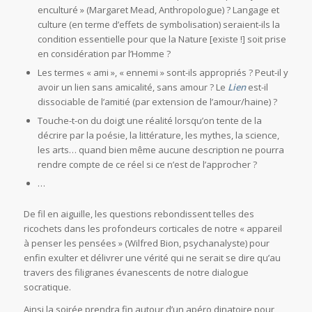
enculturé » (Margaret Mead, Anthropologue) ? Langage et
culture (en terme d’effets de symbolisation) seraient-ils la
condition essentielle pour que la Nature [existe !] soit prise
en considération par l’Homme ?
Les termes « ami », « ennemi » sont-ils appropriés ? Peut-il y
avoir un lien sans amicalité, sans amour ? Le
Lien
est-il
dissociable de l’amitié (par extension de l’amour/haine) ?
Touche-t-on du doigt une réalité lorsqu’on tente de la
décrire par la poésie, la littérature, les mythes, la science,
les arts… quand bien même aucune description ne pourra
rendre compte de ce réel si ce n’est de l’approcher ?
…
De fil en aiguille, les questions rebondissent telles des
ricochets dans les profondeurs corticales de notre « appareil
à penser les pensées » (Wilfred Bion, psychanalyste) pour
enfin exulter et délivrer une vérité qui ne serait se dire qu’au
travers des filigranes évanescents de notre dialogue
socratique.
Ainsi la soirée prendra fin autour d’un apéro dinatoire pour