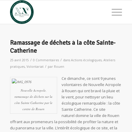
Ramassage de déchets à la côte Sainte-
Catherine
/
/
25 avril 2015
0 Commentaires
dans
Actions écologiques
,
Ateliers
/
pratiques
,
Volontariat
par
Rouen
Ce dimanche, ce sont 9 jeunes
volontaires de Nouvelle Acropole
Nouvelle Acropole,
à Rouen qui ont bravé la pluie et
ramassage de déchets sur la
le vent, pour nettoyer un lieu
côte Sainte Catherine par le
écologique remarquable : la côte
centre de Rouen
Sainte­ Catherine. Ce site
naturel domine la ville de Rouen
offrant aux promeneurs la possibilité de profiter la nature et
du panorama sur la ville. L’intérêt écologique de ce site, et la