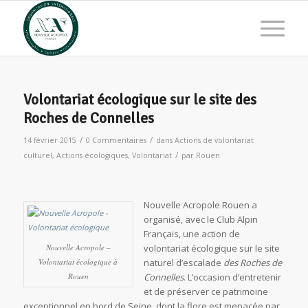
Volontariat écologique sur le site des
Roches de Connelles
/
/
14 février 2015
0 Commentaires
dans
Actions de volontariat
/
culturel
,
Actions écologiques
,
Volontariat
par
Rouen
Nouvelle Acropole Rouen a
organisé, avec le Club Alpin
Français, une action de
Nouvelle Acropole –
volontariat écologique sur le site
Volontariat écologique à
naturel d’escalade
des Roches de
Rouen
Connelles
. L’occasion d’entretenir
et de préserver ce patrimoine
exceptionnel en bord de Seine, dont la flore est menacée par