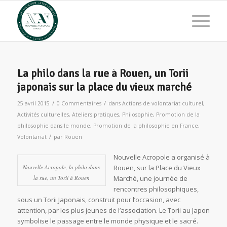
La philo dans la rue à Rouen, un Torii
japonais sur la place du vieux marché
/
/
25 avril 2015
0 Commentaires
dans
Actions de volontariat culturel
,
Activités culturelles
,
Ateliers pratiques
,
Philosophie
,
Promotion de la
philosophie dans le monde
,
Promotion de la philosophie en France
,
/
Volontariat
par
Rouen
Nouvelle Acropole a organisé à
Nouvelle Acropole, la philo dans
Rouen, sur la Place du Vieux
la rue, un Torii à Rouen
Marché, une journée de
rencontres philosophiques,
sous un Torii Japonais, construit pour l’occasion, avec
attention, par les plus jeunes de l’association. Le Torii au Japon
symbolise le passage entre le monde physique et le sacré.