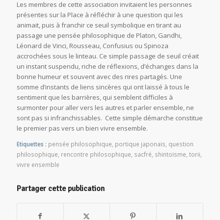
Les membres de cette association invitaient les personnes
présentes sur la Place à réfléchir à une question qui les
animait, puis à franchir ce seuil symbolique en tirant au
passage une pensée philosophique de Platon, Gandhi,
Léonard de Vinci, Rousseau, Confusius ou Spinoza
accrochées sous le linteau. Ce simple passage de seuil créait
un instant suspendu, riche de réflexions, d’échanges dans la
bonne humeur et souvent avec des rires partagés. Une
somme d’instants de liens sincères qui ont laissé à tous le
sentiment que les barrières, qui semblent difficiles à
surmonter pour aller vers les autres et parler ensemble, ne
sont pas si infranchissables. Cette simple démarche constitue
le premier pas vers un bien vivre ensemble.
Etiquettes :
pensée philosophique
,
portique japonais
,
question
philosophique
,
rencontre philosophique
,
sacfré
,
shintoïsme
,
torii
,
vivre ensemble
Partager cette publication