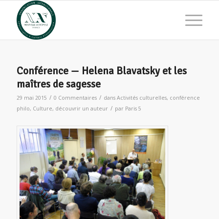
Conférence — Helena Blavatsky et les
maîtres de sagesse
/
/
29 mai 2015
0 Commentaires
dans
Activités culturelles
,
conférence
/
philo
,
Culture
,
découvrir un auteur
par
Paris 5