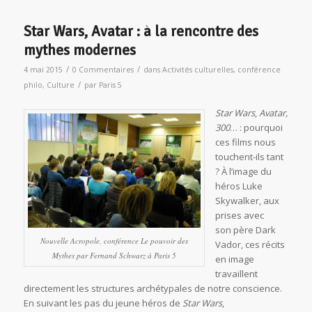
Star Wars, Avatar : à la rencontre des
mythes modernes
/
/
4 mai 2015
0 Commentaires
dans
Activités culturelles
,
conférence
/
philo
,
Culture
par
Paris 5
Star Wars
,
Avatar,
300
… : pourquoi
ces films nous
touchent-ils tant
? À l’image du
héros Luke
Skywalker, aux
prises avec
son père Dark
Nouvelle Acropole, conférence
Le pouvoir des
Vador, ces récits
Mythes
par Fernand Schwarz à Paris 5
en image
travaillent
directement les structures archétypales de notre conscience.
En suivant les pas du jeune héros de
Star Wars
,