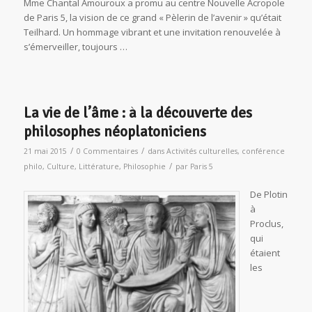
Mme Chantal Amouroux a promu au centre Nouvelle Acropole
de Paris 5, la vision de ce grand « Pèlerin de l’avenir » qu’était
Teilhard. Un hommage vibrant et une invitation renouvelée à
s’émerveiller, toujours …
La vie de l’âme : à la découverte des
philosophes néoplatoniciens
/
/
21 mai 2015
0 Commentaires
dans
Activités culturelles
,
conférence
/
philo
,
Culture
,
Littérature
,
Philosophie
par
Paris 5
De Plotin
à
Proclus,
qui
étaient
les