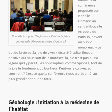
conférence
proposée par
Isabelle
Ohmann au
centre Nouvelle
Acropole de
Nouvelle Acropole, Conférence « Cultiver la joie »
Paris 15, devant
par isabelle Ohmann au centre de paris 15
un public
nombreux. « Le
but de la vie est la joie de vivre » disait Héraclite. Émotion
positive qui nous sort de la morosité, la joie n’est pas aussi
légère qu’il y paraît. Les philosophes, comme Spinoza, font de
la joie le fondement du bonheur. Peut-on la cultiver, et
comment ? C’est ce que la conférence nous a présenté, au
plus grand bonheur de tous !
Géobologie : initiation à la médecine de
l’habitat