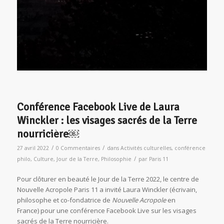
Conférence Facebook Live de Laura
Winckler : les visages sacrés de la Terre
nourricière￼
/
/
27 avril 2022
0 Commentaires
dans
Activités culturelles
,
conférence
/
philo
,
Culture
,
Jour de la Terre
,
Philosophie
par
Paris 11
Pour clôturer en beauté le Jour de la Terre 2022, le centre de
Nouvelle Acropole Paris 11 a invité Laura Winckler (écrivain,
philosophe et co-fondatrice de
Nouvelle Acropole
en
France) pour une conférence Facebook Live sur les visages
sacrés de la Terre nourricière.