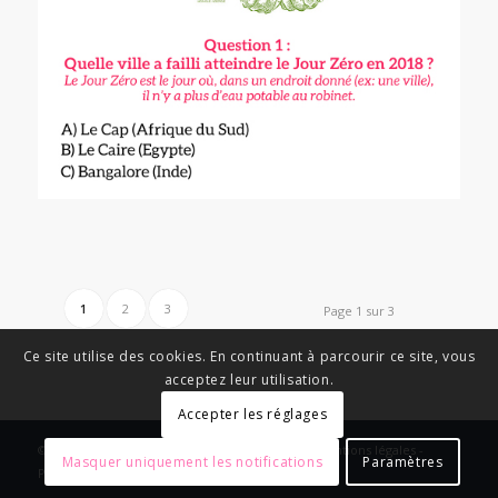
1
2
3
Page 1 sur 3
Ce site utilise des cookies. En continuant à parcourir ce site, vous
acceptez leur utilisation.
Accepter les réglages
© Copyright - News Nouvelle Acropole - 2023 - Mentions légales -
Masquer uniquement les notifications
Paramètres
Politique de confidentialité