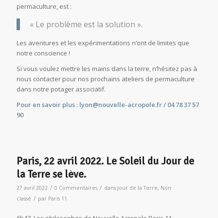
permaculture, est :
« Le problème est la solution ».
Les aventures et les expérimentations n’ont de limites que
notre conscience !
Si vous voulez mettre les mains dans la terre, n’hésitez pas à
nous contacter pour nos prochains ateliers de permaculture
dans notre potager associatif.
Pour en savoir plus :
lyon@nouvelle-acropole.fr
/ 04 78 37 57
90
Paris, 22 avril 2022. Le Soleil du Jour de
la Terre se lève.
/
/
27 avril 2022
0 Commentaires
dans
Jour de la Terre
,
Non
/
classé
par
Paris 11
6h47. Les philosophes de Nouvelle Acropole Paris 11