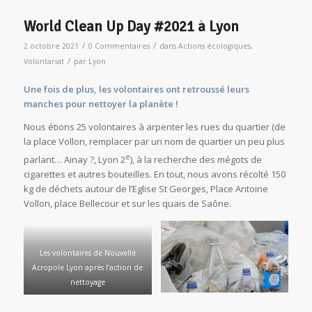
World Clean Up Day #2021 à Lyon
/
/
2 octobre 2021
0 Commentaires
dans
Actions écologiques
,
/
Volontariat
par
Lyon
Une fois de plus, les volontaires ont retroussé leurs
manches pour nettoyer la planète !
Nous étions 25 volontaires à arpenter les rues du quartier (de
la place Vollon, remplacer par un nom de quartier un peu plus
e
parlant… Ainay ?, Lyon 2
), à la recherche des mégots de
cigarettes et autres bouteilles. En tout, nous avons récolté 150
kg de déchets autour de l’Eglise St Georges, Place Antoine
Vollon, place Bellecour et sur les quais de Saône.
Les volontaires de Nouvelle
Acropole Lyon après l’action de
nettoyage