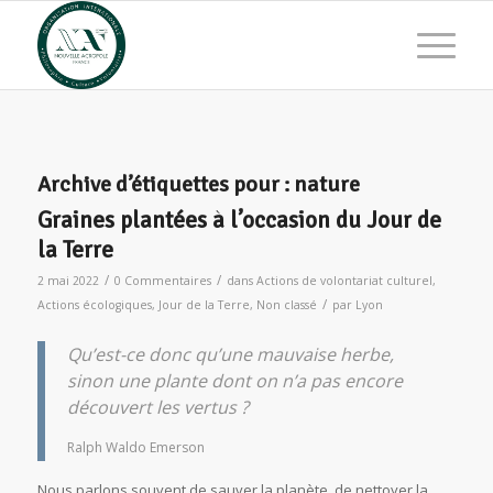
Archive d’étiquettes pour :
nature
Graines plantées à l’occasion du Jour de
la Terre
/
/
2 mai 2022
0 Commentaires
dans
Actions de volontariat culturel
,
/
Actions écologiques
,
Jour de la Terre
,
Non classé
par
Lyon
Qu’est-ce donc qu’une mauvaise herbe,
sinon une plante dont on n’a pas encore
découvert les vertus ?
Ralph Waldo Emerson
Nous parlons souvent de sauver la planète, de nettoyer la