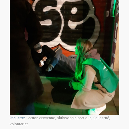
Etiquettes :
action citoyenne
,
philosophie pratique
,
Solidarité
,
volontariat