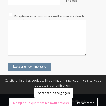
Site web
Enregistrer mon nom, mon e-mail et mon site dans le
navigateur pour mon prochain commentaire.
Ce site utilise des cookies. En continuant à parcourir ce site, vous
acceptez leur utilisation.
Accepter les réglages
© Copyright - News Nouvelle Acropole - 2023 - Mentions légales -
Masquer uniquement les notifications
Paramètres
Politique de confidentialité