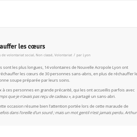
auffer les cœurs
/
 de volontariat social
,
Non classé
,
Volontariat
par
Lyon
s sont les plus longues, 14 volontaires de Nouvelle Acropole Lyon ont
 réchauffer les cœurs de 30 personnes sans-abris, en plus de réchauffer l
onne soupe préparée par leurs soins.
x à ces personnes en grande précarité, qui les ont accueillis parfois avec
temps que je n’avais pas reçu de cadeau »
, a partagé un sans-abri.
ette occasion résume bien l’attention portée lors de cette maraude de
ois dans l’oreille d’un sourd ; mais un mot gentil n’est jamais perdu. Arthur