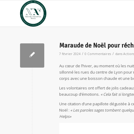
Maraude de Noël pour réch
/
/
7 février 2024
0 Commentaires
dans
Actions
Au cœur de l’hiver, au moment où les nuit
sillonné les rues du centre de Lyon pour
corps avec une boisson chaude et une b
Les volontaires ont offert de jolis cadeau
beaucoup d’émotions.
« Cela fait si long
Une citation d’une papillote dégustée à c
Noël :
« Les paroles sages tombent quelquef
Helps»