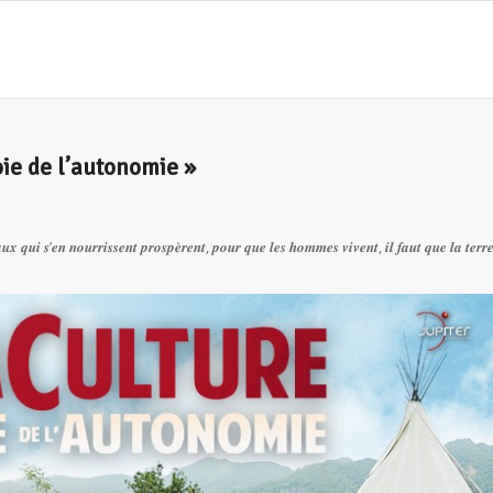
ie de l’autonomie »
𝒖𝒙 𝒒𝒖𝒊 𝒔’𝒆𝒏 𝒏𝒐𝒖𝒓𝒓𝒊𝒔𝒔𝒆𝒏𝒕 𝒑𝒓𝒐𝒔𝒑𝒆̀𝒓𝒆𝒏𝒕, 𝒑𝒐𝒖𝒓 𝒒𝒖𝒆 𝒍𝒆𝒔 𝒉𝒐𝒎𝒎𝒆𝒔 𝒗𝒊𝒗𝒆𝒏𝒕, 𝒊𝒍 𝒇𝒂𝒖𝒕 𝒒𝒖𝒆 𝒍𝒂 𝒕𝒆𝒓𝒓