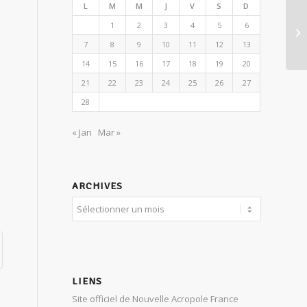
L
M
M
J
V
S
D
Pe
1
2
3
4
5
6
mo
7
8
9
10
11
12
13
Ly
14
15
16
17
18
19
20
21
22
23
24
25
26
27
28
« Jan
Mar »
ARCHIVES
LIENS
Site officiel de Nouvelle Acropole France