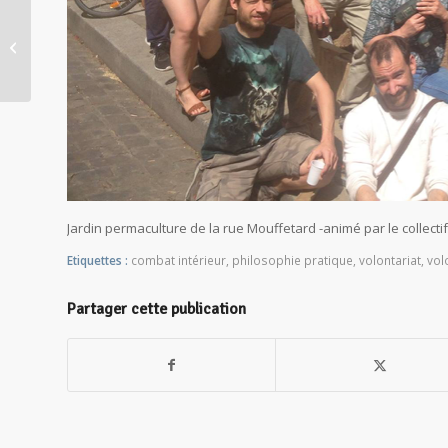
Conférence _ La voie de la
conscience
Jardin permaculture de la rue Mouffetard -animé par le collecti
Etiquettes :
combat intérieur
,
philosophie pratique
,
volontariat
,
vol
Partager cette publication