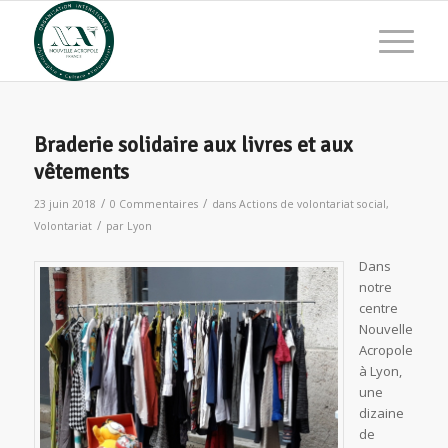
Braderie solidaire aux livres et aux
vêtements
/
/
23 juin 2018
0 Commentaires
dans
Actions de volontariat social
,
/
Volontariat
par
Lyon
Dans
notre
centre
Nouvelle
Acropole
à Lyon,
une
dizaine
de