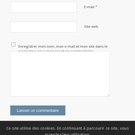
*
E-mail
Site web
Enregistrer mon nom, mon e-mail et mon site dans le
navigateur pour mon prochain commentaire.
Ce site utilise des cookies. En continuant à parcourir ce site, vous
acceptez leur utilisation.