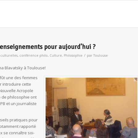
s enseignements pour aujourd’hui ?
/
 culturelles
,
conférence philo
,
Culture
,
Philosophie
par
Toulouse
na Blavatsky à Toulouse!
 fût une des femmes
 introduire cette
Nouvelle Acropole
 de philosophie ont
PB et un journaliste
seils pratiques pour
 notamment rapporté
x se connaître soi-