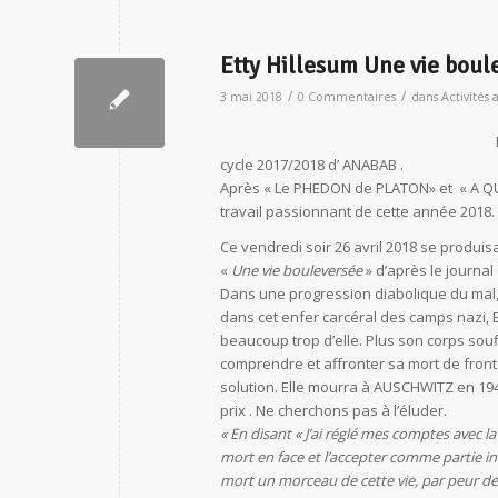
Etty Hillesum Une vie boule
/
/
3 mai 2018
0 Commentaires
dans
Activités 
cycle 2017/2018 d’ ANABAB .
Après « Le PHEDON de PLATON» et « A QUO
travail passionnant de cette année 2018.
Ce vendredi soir 26 avril 2018 se produi
«
Une vie bouleversée
» d’après le journal
Dans une progression diabolique du mal,
dans cet enfer carcéral des camps nazi, ET
beaucoup trop d’elle. Plus son corps souff
comprendre et affronter sa mort de fron
solution. Elle mourra à AUSCHWITZ en 1943
prix . Ne cherchons pas à l’éluder.
« En disant « J’ai réglé mes comptes avec la v
mort en face et l’accepter comme partie intég
mort un morceau de cette vie, par peur de 