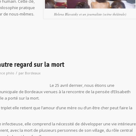
e humain. Cette clé,
hilosophie pratique
leur de nous-mêmes.
Helena Blavatsky et un journaliste (scène théâtrale)
utre regard sur la mort
/
nce philo
par
Bordeaux
L
e 25 avril dernier, nous étions une
unicipale de Bordeaux venues à la rencontre de la pensée d’Elisabeth
e a porté sur la mort.
iplet elle retient que l’amour d’une mère ou d’un être cher peut faire la
 infectieuse, elle comprend la nécessité de développer une vie intérieure
ient, avec la mort de plusieurs personnes de son village, du rôle central