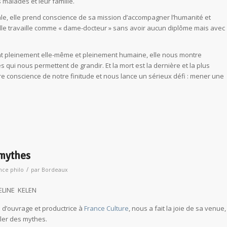
alades et leur famille.
le, elle prend conscience de sa mission d’accompagner l’humanité et
elle travaille comme « dame-docteur » sans avoir aucun diplôme mais avec
ent pleinement elle-même et pleinement humaine, elle nous montre
ui nous permettent de grandir. Et la mort est la dernière et la plus
e conscience de notre finitude et nous lance un sérieux défi : mener une
 mythes
/
nce philo
par
Bordeaux
ELINE KELEN
e d’ouvrage et productrice à
France Culture
, nous a fait la joie de sa venue,
rler des mythes.