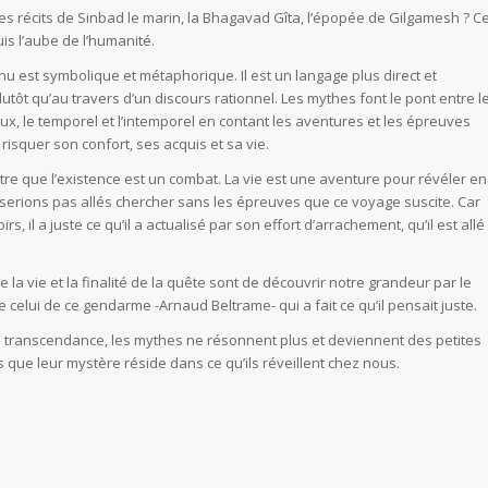
 récits de Sinbad le marin, la Bhagavad Gîta, l’épopée de Gilgamesh ? C
is l’aube de l’humanité.
u est symbolique et métaphorique. Il est un langage plus direct et
tôt qu’au travers d’un discours rationnel. Les mythes font le pont entre l
dieux, le temporel et l’intemporel en contant les aventures et les épreuves
isquer son confort, ses acquis et sa vie.
tre que l’existence est un combat. La vie est une aventure pour révéler en
serions pas allés chercher sans les épreuves que ce voyage suscite. Car
s, il a juste ce qu’il a actualisé par son effort d’arrachement, qu’il est allé
la vie et la finalité de la quête sont de découvrir notre grandeur par le
e celui de ce gendarme -Arnaud Beltrame- qui a fait ce qu’il pensait juste.
a transcendance, les mythes ne résonnent plus et deviennent des petites
s que leur mystère réside dans ce qu’ils réveillent chez nous.