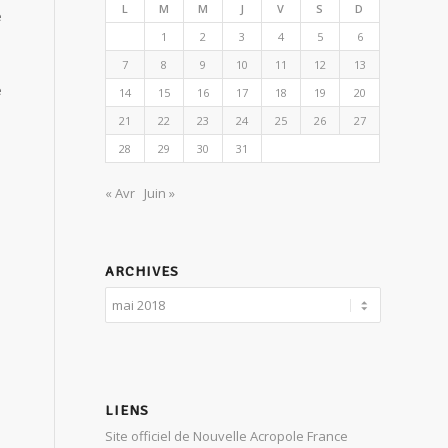
L
M
M
J
V
S
D
e
1
2
3
4
5
6
7
8
9
10
11
12
13
e
14
15
16
17
18
19
20
21
22
23
24
25
26
27
28
29
30
31
« Avr
Juin »
ARCHIVES
LIENS
Site officiel de Nouvelle Acropole France