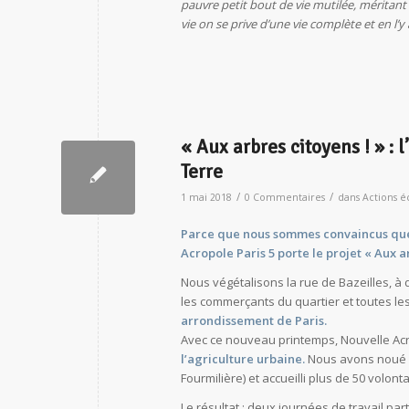
pauvre petit bout de vie mutilée, méritant
vie on se prive d’une vie complète et en l’y a
« Aux arbres citoyens ! » :
Terre
/
/
1 mai 2018
0 Commentaires
dans
Actions é
Parce que nous sommes convaincus que l
Acropole Paris 5
porte le projet « Aux ar
Nous végétalisons la rue de Bazeilles, à 
les commerçants du quartier et toutes l
arrondissement de Paris.
Avec ce nouveau printemps, Nouvelle Acr
l’agriculture urbaine
.
Nous avons noué de
Fourmilière) et accueilli plus de 50 volonta
Le résultat : deux journées de travail pa