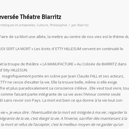
versée Théatre Biarritz
/
artistiques et artisanales
,
Culture
,
Philosophie
par
Biarritz
Faire de sa Mort une alliée, la mettre au centre de nos vies est le thème d
I SERT LA MORT » Les écrits d’ ETTY HILLESUM servent en continuité le
sait la troupe de théâtre « LA MANUFACTURE » Au Colisée de BIARRITZ dans
 d’ Etty HILLESUN.
 magnifiquement portée en scène par Jean Claude FALL et ses acteurs,
TY ne cesse d’exalter la vie. Elle la trouve belle, même si elle exige
re et plus paradoxalement sa conscience s’élève . Elle veut tout vivre, tou
t comme faisant partie intégrante de sa vie avec l’Amour comme seule
 sans revoir son Pays. La mort est bien ce qui donne à la vie tout son
ie », je veux dire : l’éventualité de la mort est intégrée à ma vie ; regarder la
rante de la vie, c’est élargir la vie. A l’inverse, sacrifier dès maintenant à la
la mort et refus de l’accepter, c’est le meilleur moyen de ne garder qu’un