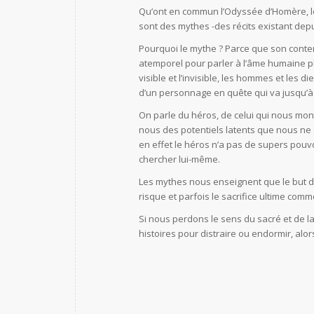
Qu’ont en commun l’Odyssée d’Homère, les
sont des mythes -des récits existant depu
Pourquoi le mythe ? Parce que son conten
atemporel pour parler à l’âme humaine plu
visible et l’invisible, les hommes et les 
d’un personnage en quête qui va jusqu’à r
On parle du héros, de celui qui nous mon
nous des potentiels latents que nous ne 
en effet le héros n’a pas de supers pouvoir
chercher lui-même.
Les mythes nous enseignent que le but de 
risque et parfois le sacrifice ultime comm
Si nous perdons le sens du sacré et de l
histoires pour distraire ou endormir, alor