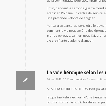
de la communauté pour accompagner les m
Enfin, pendant la seconde guerre mondia
établit en Pologne un centre de soin où 
une profonde volonté de soigner.
Par sa croissance, au sens où elle devi
comment la vie nous amène des épreuves q
grande épreuve. La mort nous fait prendr
vie signifiante et pleine d’amour.
La voie héroique selon les
/
/
16 mai 2018
0 Commentaires
dans
confére
A LA RENCONTRE DES HEROS PAR JACQU
Jacqueline Kelen, écrivain d’une trentain
pour rencontrer le public bordelais et pa