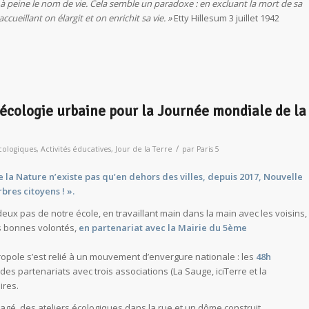
 à peine le nom de vie. Cela semble un paradoxe : en excluant la mort de sa
ccueillant on élargit et on enrichit sa vie. »
Etty Hillesum 3 juillet 1942
 l’écologie urbaine pour la Journée mondiale de la
/
cologiques
,
Activités éducatives
,
Jour de la Terre
par
Paris 5
a Nature n’existe pas qu’en dehors des villes, depuis 2017,
Nouvelle
bres citoyens ! ».
deux pas de notre école, en travaillant main dans la main avec les voisins,
es bonnes volontés,
en partenariat avec la Mairie du 5ème
opole s’est relié à un mouvement d’envergure nationale : les
48h
s partenariats avec trois associations (La Sauge, iciTerre et la
ires.
rtagé, des ateliers écologiques dans la rue et un dôme construit