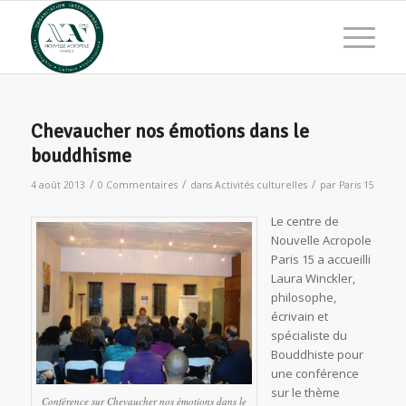
Chevaucher nos émotions dans le
bouddhisme
/
/
/
4 août 2013
0 Commentaires
dans
Activités culturelles
par
Paris 15
Le centre de
Nouvelle Acropole
Paris 15 a accueilli
Laura Winckler,
philosophe,
écrivain et
spécialiste du
Bouddhiste pour
une conférence
sur le thème
Conférence sur Chevaucher nos émotions dans le