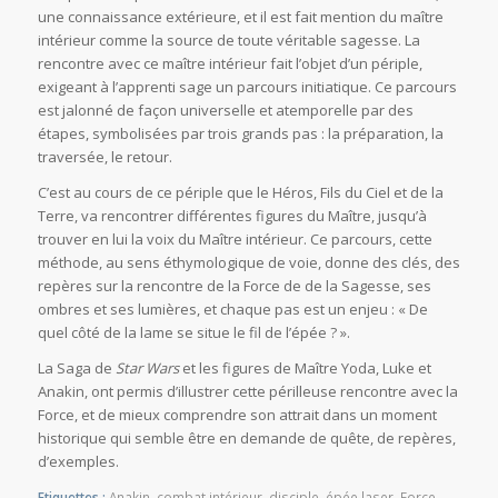
une connaissance extérieure, et il est fait mention du maître
intérieur comme la source de toute véritable sagesse. La
rencontre avec ce maître intérieur fait l’objet d’un périple,
exigeant à l’apprenti sage un parcours initiatique. Ce parcours
est jalonné de façon universelle et atemporelle par des
étapes, symbolisées par trois grands pas : la préparation, la
traversée, le retour.
C’est au cours de ce périple que le Héros, Fils du Ciel et de la
Terre, va rencontrer différentes figures du Maître, jusqu’à
trouver en lui la voix du Maître intérieur. Ce parcours, cette
méthode, au sens éthymologique de voie, donne des clés, des
repères sur la rencontre de la Force de de la Sagesse, ses
ombres et ses lumières, et chaque pas est un enjeu : « De
quel côté de la lame se situe le fil de l’épée ? ».
La Saga de
Star Wars
et les figures de Maître Yoda, Luke et
Anakin, ont permis d’illustrer cette périlleuse rencontre avec la
Force, et de mieux comprendre son attrait dans un moment
historique qui semble être en demande de quête, de repères,
d’exemples.
Etiquettes :
Anakin
,
combat intérieur
,
disciple
,
épée laser
,
Force
,