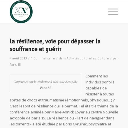
la résilience, voie pour dépasser la
souffrance et guérir
/
/
/
4 août 2013
1 Commentaire
dans
Activités culturelles
,
Culture
par
Paris 15
Comment les
Conférence sur la résilience à Nouvelle Acropole
individus sont-ils
Paris 15
capables de
résister à toutes
sortes de chocs et traumatisme (émotionnels, physiques…) ?
C’est l’esprit de résilience qui le permet. Tel était le thème de la
conférence animée par Marie-Annick Loyer au centre Nouvelle
acropole de paris 15. La résilience ou «l’art de naviguer dans
les torrents» a été étudiée par Boris Cyrulnik, psychiatre et